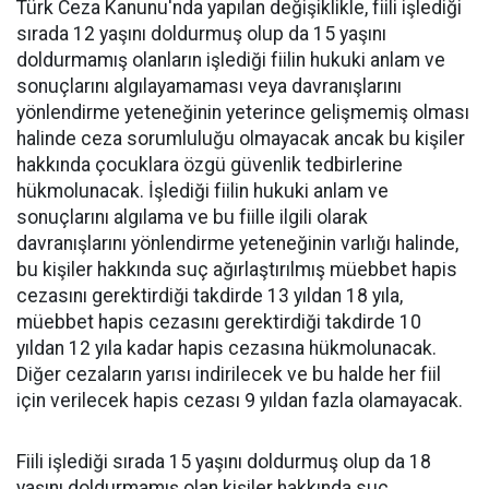
Türk Ceza Kanunu'nda yapılan değişiklikle, fiili işlediği
sırada 12 yaşını doldurmuş olup da 15 yaşını
doldurmamış olanların işlediği fiilin hukuki anlam ve
sonuçlarını algılayamaması veya davranışlarını
yönlendirme yeteneğinin yeterince gelişmemiş olması
halinde ceza sorumluluğu olmayacak ancak bu kişiler
hakkında çocuklara özgü güvenlik tedbirlerine
hükmolunacak. İşlediği fiilin hukuki anlam ve
sonuçlarını algılama ve bu fiille ilgili olarak
davranışlarını yönlendirme yeteneğinin varlığı halinde,
bu kişiler hakkında suç ağırlaştırılmış müebbet hapis
cezasını gerektirdiği takdirde 13 yıldan 18 yıla,
müebbet hapis cezasını gerektirdiği takdirde 10
yıldan 12 yıla kadar hapis cezasına hükmolunacak.
Diğer cezaların yarısı indirilecek ve bu halde her fiil
için verilecek hapis cezası 9 yıldan fazla olamayacak.
Fiili işlediği sırada 15 yaşını doldurmuş olup da 18
yaşını doldurmamış olan kişiler hakkında suç,