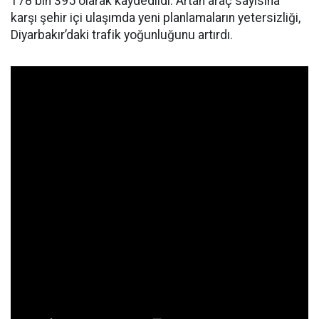
178 bin 395 olarak kaydedildi. Artan araç sayısına
karşı şehir içi ulaşımda yeni planlamaların yetersizliği,
Diyarbakır’daki trafik yoğunluğunu artırdı.