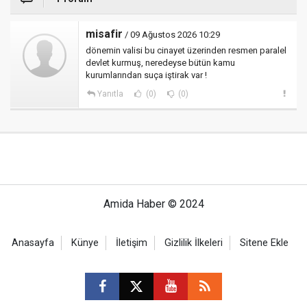
misafir
/ 09 Ağustos 2026 10:29
dönemin valisi bu cinayet üzerinden resmen paralel
devlet kurmuş, neredeyse bütün kamu
kurumlarından suça iştirak var !
Yanıtla
(0)
(0)
Amida Haber © 2024
Anasayfa
Künye
İletişim
Gizlilik İlkeleri
Sitene Ekle