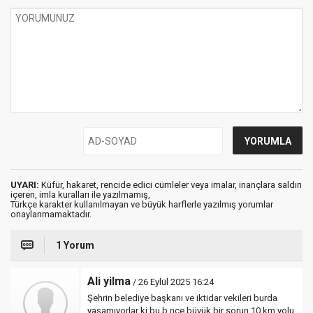
UYARI:
Küfür, hakaret, rencide edici cümleler veya imalar, inançlara saldırı
içeren, imla kuralları ile yazılmamış,
Türkçe karakter kullanılmayan ve büyük harflerle yazılmış yorumlar
onaylanmamaktadır.
1 Yorum
Ali yilma
/ 26 Eylül 2025 16:24
Şehrin belediye başkanı ve iktidar vekileri burda
yaşamıyorlar ki bu b nce büyük bir sorun 10 km yolu