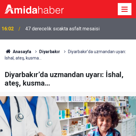
15:46
Amedspor’un gol kralı Diagne Antalyaspor yolunda
Anasayfa
Diyarbakır
Diyarbakır’da uzmandan uyarı:
İshal, ateş, kusma…
Diyarbakır’da uzmandan uyarı: İshal,
ateş, kusma…