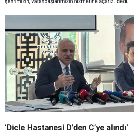
şehrimizin, vatandaşlarımızın hizmetine açarız.’ dedi.
‘Dicle Hastanesi D’den C’ye alındı’