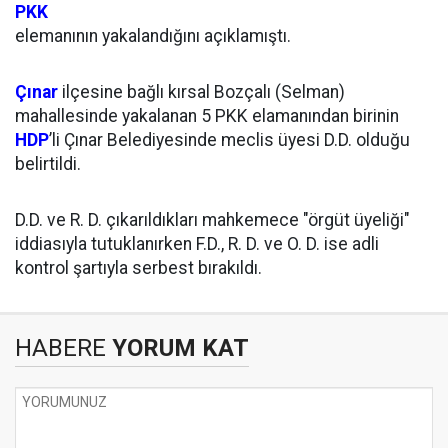
PKK
elemanının yakalandığını açıklamıştı.
Çınar
ilçesine bağlı kırsal Bozçalı (Selman)
mahallesinde yakalanan 5 PKK elamanından birinin
HDP
’li Çınar Belediyesinde meclis üyesi D.D. olduğu
belirtildi.
D.D. ve R. D. çıkarıldıkları mahkemece "örgüt üyeliği"
iddiasıyla tutuklanırken F.D., R. D. ve O. D. ise adli
kontrol şartıyla serbest bırakıldı.
HABERE
YORUM KAT