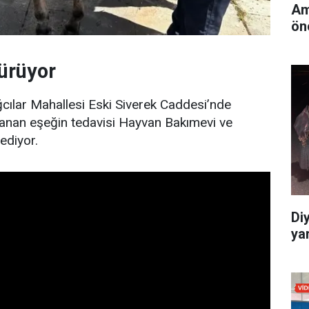
Am
ön
ürüyor
ğcılar Mahallesi Eski Siverek Caddesi’nde
lanan eşeğin tedavisi Hayvan Bakımevi ve
ediyor.
Di
yar