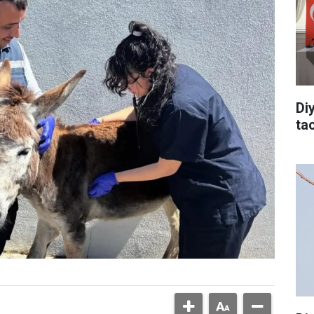
Di
tac