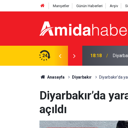
Manşetler
Günün Haberleri
Arşiv
S
r tacirlerinin başlarını ezeceğiz
24
17:36
Mardins
Anasayfa
Diyarbakır
Diyarbakır’da ya
Diyarbakır’da yar
açıldı