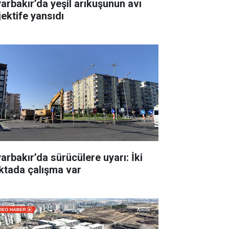
yarbakır’da yeşil arıkuşunun avı
jektife yansıdı
yarbakır’da sürücülere uyarı: İki
ktada çalışma var