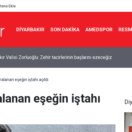
itene Ekle
DIYARBAKIR
SON DAKIKA
AMEDSPOR
RESM
por ve Vanspor maçları TRT Kurdî’de yayınlanacak
ralanan eşeğin iştahı açıldı
alanan eşeğin iştahı
Di