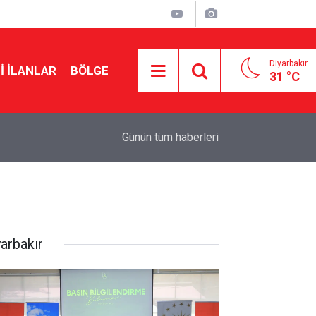
Diyarbakır
I İLANLAR
BÖLGE
31 °C
16:52
İstanbul ve Antalya’dan Van’a iki acı haber
Günün tüm
haberleri
yarbakır