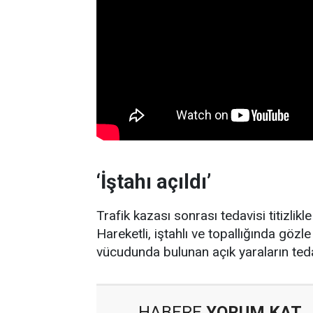
‘İştahı açıldı’
Trafik kazası sonrası tedavisi titizlikl
Hareketli, iştahlı ve topallığında göz
vücudunda bulunan açık yaraların teda
HABERE
YORUM KAT