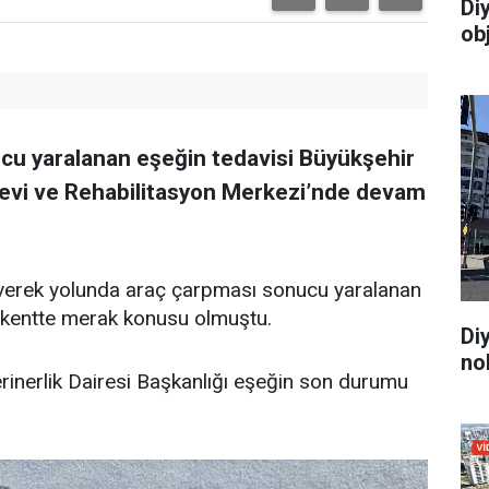
Di
ob
ucu yaralanan eşeğin tedavisi Büyükşehir
evi ve Rehabilitasyon Merkezi’nde devam
Siverek yolunda araç çarpması sonucu yaralanan
u kentte merak konusu olmuştu.
Di
no
rinerlik Dairesi Başkanlığı eşeğin son durumu