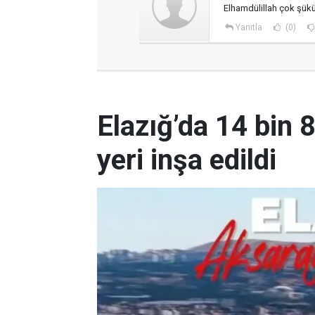
Elhamdülillah çok şükür
Yanıtla
(0)
Elazığ’da 14 bin 
yeri inşa edildi