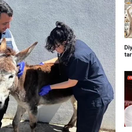
Di
tar