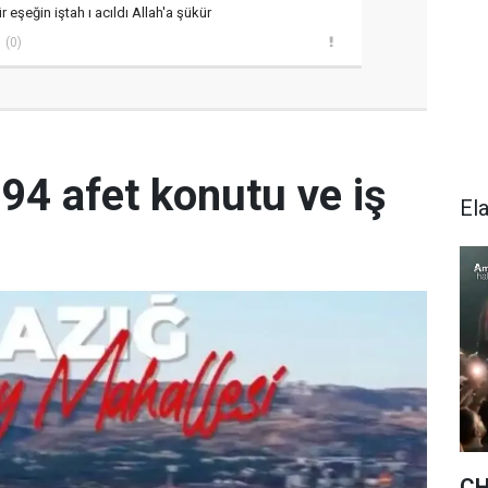
 eşeğin iştah ı acıldı Allah'a şükür
(0)
894 afet konutu ve iş
El
CH