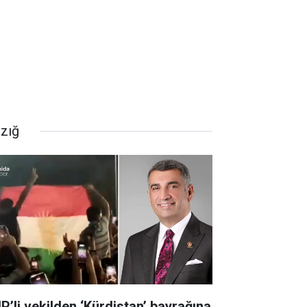
azığ
P’li vekilden ‘Kürdistan’ bayrağına