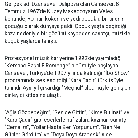
Gerçek adı Dzansever Dalipova olan Cansever, 8
Temmuz 1967’de Kuzey Makedonya’nın Veles
kentinde, Roman kökenli ve yedi çocuklu bir ailenin
çocuğu olarak dünyaya geldi. Çocuk yaşta geçirdiği
kaza nedeniyle bir gözünü kaybeden sanatçı, müzikle
küçük yaşlarda tanıştı.
Profesyonel müzik kariyerine 1992’de yayımladığı
“Kemano Başal E Romenge” albümüyle başlayan
Cansever, Türkiye’de 1997 yılında katıldığı “İbo Show”
programında seslendirdiği “Kara Çadır” türküsüyle
tanındı. Aynı yıl çıkardığı “Meçhul” albümüyle geniş bir
dinleyici kitlesine ulaştı.
“Ağla Gözbebeğim”, “Sen de Gittin”, “Kime Bu İnat” ve
“Kara Çadır” gibi eserlerle hafızalara kazınan sanatçı;
“Cemalim”, “Yollar Hasta Ben Yorgunum”, “Ben Ne
Günler Gördüm” ve “Doya Doya Arabesk”in de