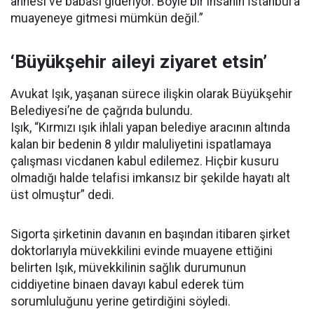
annesi ve babası gideriyor. Böyle bir insanın İstanbul’a
muayeneye gitmesi mümkün değil.”
‘Büyükşehir aileyi ziyaret etsin’
Avukat Işık, yaşanan sürece ilişkin olarak Büyükşehir
Belediyesi’ne de çağrıda bulundu.
Işık, “Kırmızı ışık ihlali yapan belediye aracının altında
kalan bir bedenin 8 yıldır maluliyetini ispatlamaya
çalışması vicdanen kabul edilemez. Hiçbir kusuru
olmadığı halde telafisi imkansız bir şekilde hayatı alt
üst olmuştur” dedi.
Sigorta şirketinin davanın en başından itibaren şirket
doktorlarıyla müvekkilini evinde muayene ettiğini
belirten Işık, müvekkilinin sağlık durumunun
ciddiyetine binaen davayı kabul ederek tüm
sorumluluğunu yerine getirdiğini söyledi.