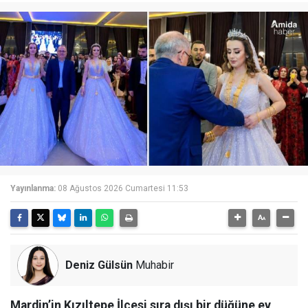
Yayınlanma:
08 Ağustos 2026 Cumartesi 11:53
Deniz Gülsün
Muhabir
Mardin’in Kızıltepe İlçesi sıra dışı bir düğüne ev