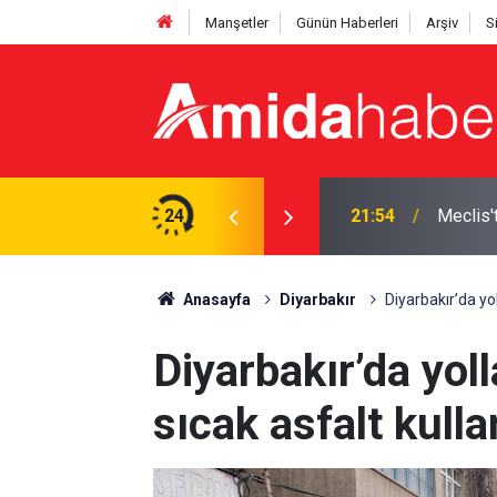
Manşetler
Günün Haberleri
Arşiv
S
izin kullanışlı aletiniz değil'
24
21:18
Elazığ’d
Anasayfa
Diyarbakır
Diyarbakır’da yoll
Diyarbakır’da yoll
sıcak asfalt kulla