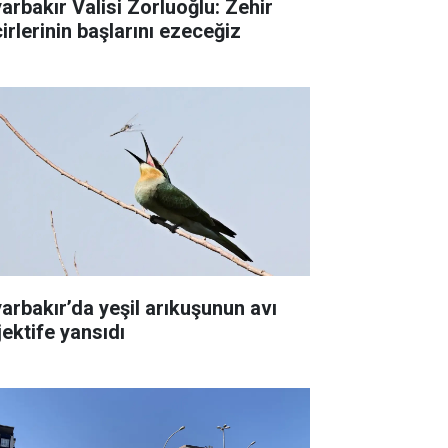
yarbakır Valisi Zorluoğlu: Zehir
irlerinin başlarını ezeceğiz
yarbakır’da yeşil arıkuşunun avı
jektife yansıdı