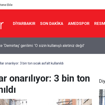
itene Ekle
DIYARBAKIR
SON DAKIKA
AMEDSPOR
RESM
a 14 bin 894 afet konutu ve iş yeri inşa edildi
ar onarılıyor: 3 bin ton sıcak asfalt kullanıldı
ar onarılıyor: 3 bin ton
Di
nıldı