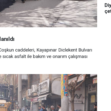
Di
çe
lanıldı
 Coşkun caddeleri, Kayapınar Diclekent Bulvarı
e sıcak asfalt ile bakım ve onarım çalışması