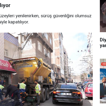
lıyor
zeyleri yenilenirken, sürüş güvenliğini olumsuz
yle kapatılıyor.
Di
yar