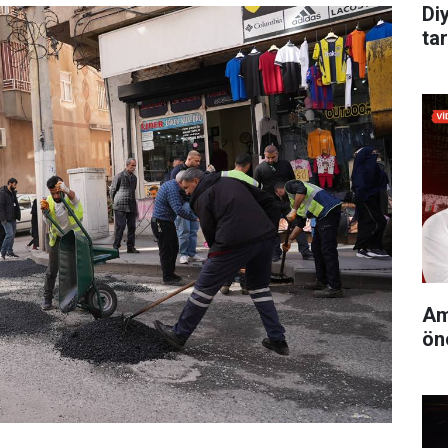
Di
tar
Am
ön