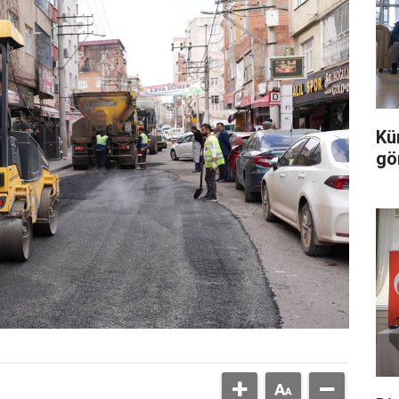
Kü
gö