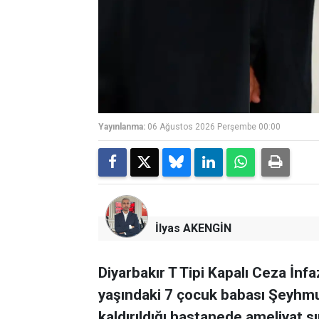
Yayınlanma:
06 Ağustos 2026 Perşembe 00:00
İlyas AKENGİN
Diyarbakır T Tipi Kapalı Ceza İn
yaşındaki 7 çocuk babası Şeyhmu
kaldırıldığı hastanede ameliyat sı