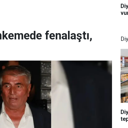
Di
vu
hkemede fenalaştı,
Di
Di
te