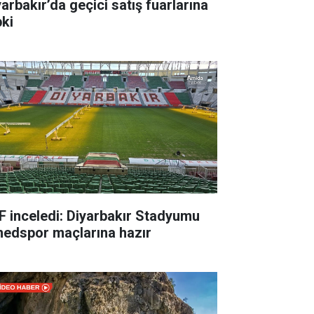
yarbakır’da geçici satış fuarlarına
pki
F inceledi: Diyarbakır Stadyumu
edspor maçlarına hazır