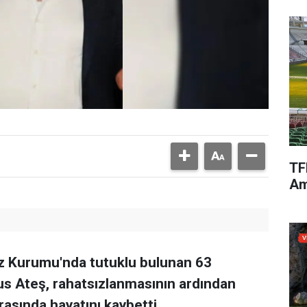
TF
Am
faz Kurumu'nda tutuklu bulunan 63
s Ateş, rahatsızlanmasının ardından
rasında hayatını kaybetti.