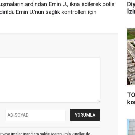
Di
nuşmaların ardından Emin U., ikna edilerek polis
İz
rildi. Emin U.'nun sağlık kontrolleri için
TO
ko
veya imalar, inançlara saldırı içeren, imla kuralları ile