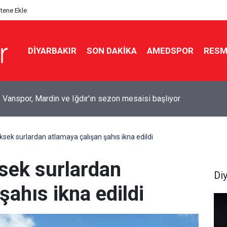
itene Ekle
DIYARBAKIR
SON DAKIKA
AMEDSPOR
RESM
yf’te baraj gölünde kadın cesedi bulundu
ksek surlardan atlamaya çalışan şahıs ikna edildi
ksek surlardan
Di
şahıs ikna edildi