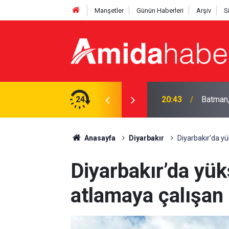
Manşetler
Günün Haberleri
Arşiv
S
r'ın sezon mesaisi başlıyor
24
19:58
Hasanke
Anasayfa
Diyarbakır
Diyarbakır’da yü
Diyarbakır’da yü
atlamaya çalışan 