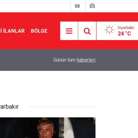
Diyarbakır
I İLANLAR
BÖLGE
24 °C
19:36
TFF inceledi: Diyarbakır Stadyumu Amedspor ma
Günün tüm
haberleri
yarbakır