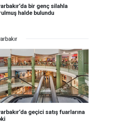
yarbakır’da bir genç silahla
rulmuş halde bulundu
yarbakır
yarbakır’da geçici satış fuarlarına
pki