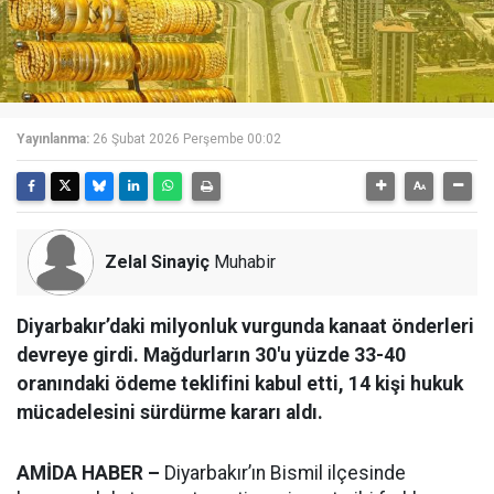
Yayınlanma:
26 Şubat 2026 Perşembe 00:02
Zelal Sinayiç
Muhabir
Diyarbakır’daki milyonluk vurgunda kanaat önderleri
devreye girdi. Mağdurların 30'u yüzde 33-40
oranındaki ödeme teklifini kabul etti, 14 kişi hukuk
mücadelesini sürdürme kararı aldı.
AMİDA HABER –
Diyarbakır’ın Bismil ilçesinde