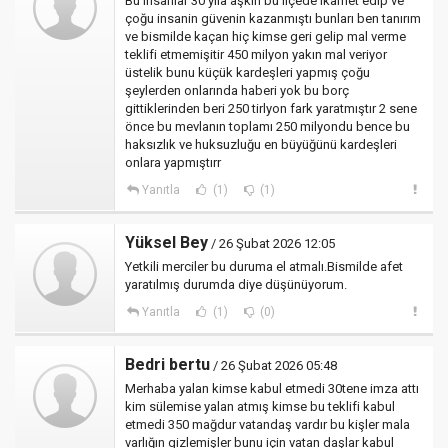
Bu insanlar 30 yıla aşkın bu ilçede ikamet edip ve
çoğu insanin güvenin kazanmıştı bunları ben tanırım
ve bismilde kaçan hiç kimse geri gelip mal verme
teklifi etmemişitir 450 milyon yakın mal veriyor
üstelik bunu küçük kardeşleri yapmış çoğu
şeylerden onlarında haberi yok bu borç
gittiklerinden beri 250 tirlyon fark yaratmıştır 2 sene
önce bu mevlanın toplamı 250 milyondu bence bu
haksızlık ve huksuzluğu en büyüğünü kardeşleri
onlara yapmıştırr
Yanıtla
(1)
(1)
Yüksel Bey
/ 26 Şubat 2026 12:05
Yetkili merciler bu duruma el atmalı.Bismilde afet
yaratılmış durumda diye düşünüyorum.
Yanıtla
(1)
(0)
Bedri bertu
/ 26 Şubat 2026 05:48
Merhaba yalan kimse kabul etmedi 30tene imza attı
kim sülemise yalan atmış kimse bu teklifi kabul
etmedi 350 mağdur vatandaş vardır bu kişler mala
varlığın gizlemişler bunu için vatan daşlar kabul