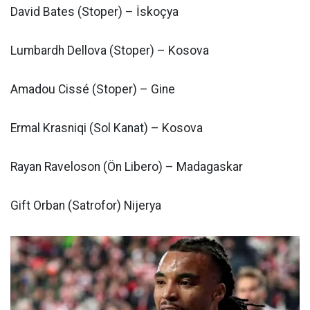
David Bates (Stoper) – İskoçya
Lumbardh Dellova (Stoper) – Kosova
Amadou Cissé (Stoper) – Gine
Ermal Krasniqi (Sol Kanat) – Kosova
Rayan Raveloson (Ön Libero) – Madagaskar
Gift Orban (Satrofor) Nijerya