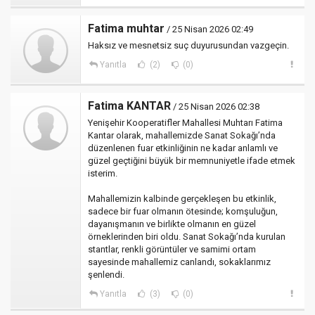
Fatima muhtar
/ 25 Nisan 2026 02:49
Haksız ve mesnetsiz suç duyurusundan vazgeçin.
Yanıtla
(2)
(0)
Fatima KANTAR
/ 25 Nisan 2026 02:38
Yenişehir Kooperatifler Mahallesi Muhtarı Fatima
Kantar olarak, mahallemizde Sanat Sokağı’nda
düzenlenen fuar etkinliğinin ne kadar anlamlı ve
güzel geçtiğini büyük bir memnuniyetle ifade etmek
isterim.
Mahallemizin kalbinde gerçekleşen bu etkinlik,
sadece bir fuar olmanın ötesinde; komşuluğun,
dayanışmanın ve birlikte olmanın en güzel
örneklerinden biri oldu. Sanat Sokağı’nda kurulan
stantlar, renkli görüntüler ve samimi ortam
sayesinde mahallemiz canlandı, sokaklarımız
şenlendi.
Yanıtla
(3)
(0)