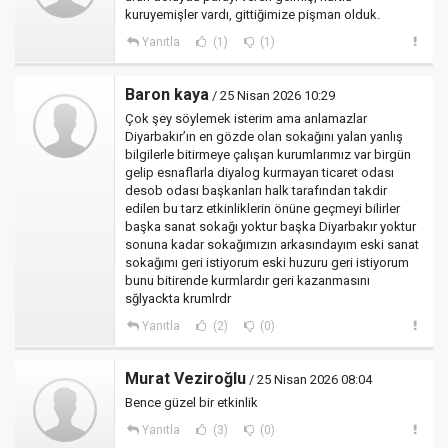
kuruyemişler vardı, gittiğimize pişman olduk.
Yanıtla
(1)
(1)
Baron kaya
/ 25 Nisan 2026 10:29
Çok şey söylemek isterim ama anlamazlar
Diyarbakır’ın en gözde olan sokağını yalan yanlış
bilgilerle bitirmeye çalışan kurumlarımız var birgün
gelip esnaflarla diyalog kurmayan ticaret odası
desob odası başkanları halk tarafından takdir
edilen bu tarz etkinliklerin önüne geçmeyi bilirler
başka sanat sokağı yoktur başka Diyarbakır yoktur
sonuna kadar sokağımızın arkasındayım eski sanat
sokağımı geri istiyorum eski huzuru geri istiyorum
bunu bitirende kurmlardır geri kazanmasını
sğlyackta krumlrdr
Yanıtla
(2)
(0)
Murat Veziroğlu
/ 25 Nisan 2026 08:04
Bence güzel bir etkinlik
Yanıtla
(3)
(0)