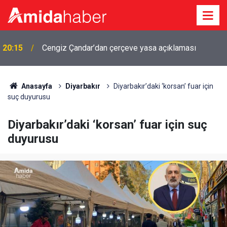
Özgür Özel: Çerçeve yasa teklifine imza
19:57
atmayacağız
Anasayfa
Diyarbakır
Diyarbakır’daki ‘korsan’ fuar için
suç duyurusu
Diyarbakır’daki ‘korsan’ fuar için suç
duyurusu