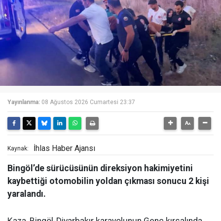
Yayınlanma:
08 Ağustos 2026 Cumartesi 23:37
İhlas Haber Ajansı
Kaynak:
Bingöl’de sürücüsünün direksiyon hakimiyetini
kaybettiği otomobilin yoldan çıkması sonucu 2 kişi
yaralandı.
Kaza, Bingöl-Diyarbakır karayolunun Genç kırsalında