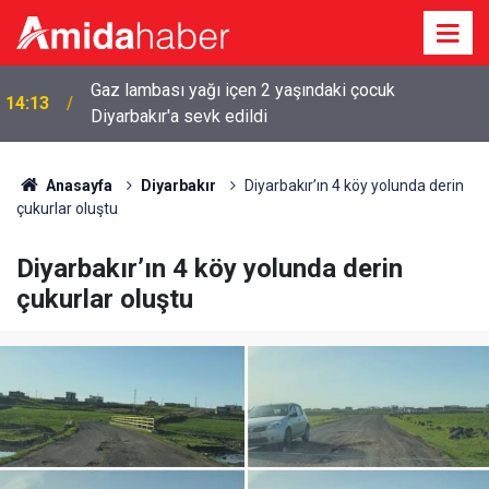
Kadın kılığında geldi, emekli polis memuruna kurşun
14:01
yağdırdı
Anasayfa
Diyarbakır
Diyarbakır’ın 4 köy yolunda derin
çukurlar oluştu
Diyarbakır’ın 4 köy yolunda derin
çukurlar oluştu