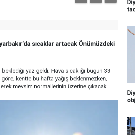
Di
tac
 Diyarbakır’da sıcaklar artacak Önümüzdeki
n beklediği yaz geldi. Hava sıcaklığı bugün 33
ne göre, kentte bu hafta yağış beklenmezken,
erek mevsim normallerinin üzerine çıkacak.
Di
ob