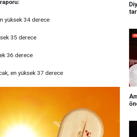
 raporu:
Di
tar
 en yüksek 34 derece
üksek 35 derece
sek 36 derece
cak, en yüksek 37 derece
Am
ön