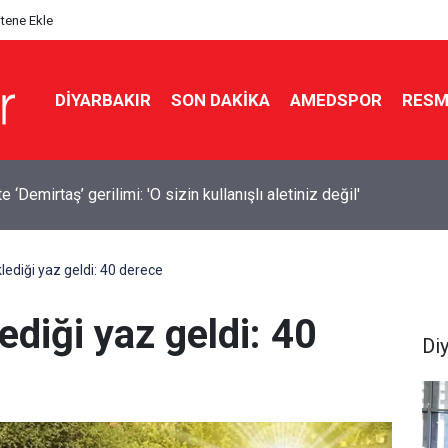
itene Ekle
DIYARBAKIR
SON DAKIKA
AMEDSPOR
RESM
a 14 bin 894 afet konutu ve iş yeri inşa edildi
klediği yaz geldi: 40 derece
ediği yaz geldi: 40
Di