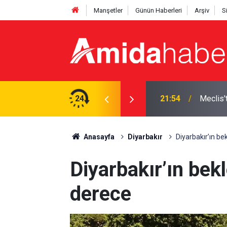
Manşetler
Günün Haberleri
Arşiv
S
izin kullanışlı aletiniz değil'
24
21:18
Elazığ’d
Anasayfa
Diyarbakır
Diyarbakır’ın be
Diyarbakır’ın bekl
derece