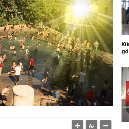
Kü
gö