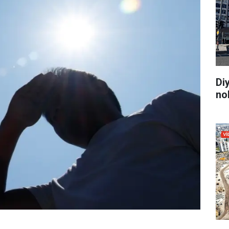
Di
no