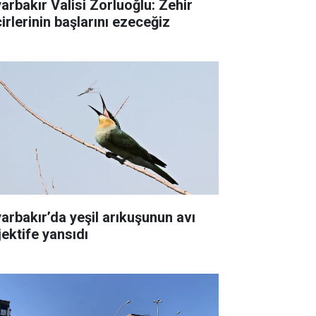
yarbakır Valisi Zorluoğlu: Zehir
irlerinin başlarını ezeceğiz
yarbakır’da yeşil arıkuşunun avı
jektife yansıdı