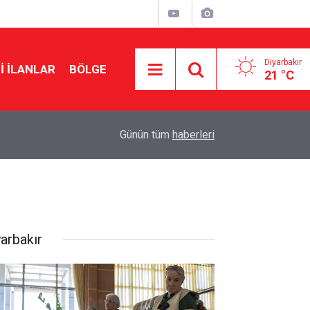
Diyarbakır
I İLANLAR
BÖLGE
21 °C
20:43
Zübeyir Aydar: Kendimi teklifin dışında buldum
Günün tüm
haberleri
yarbakır