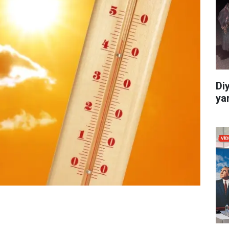
Di
yar