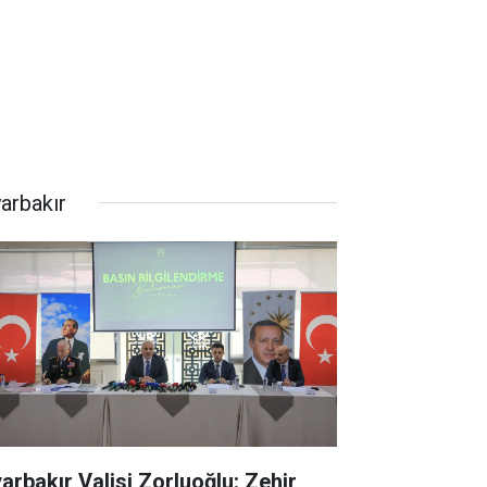
yarbakır
yarbakır Valisi Zorluoğlu: Zehir