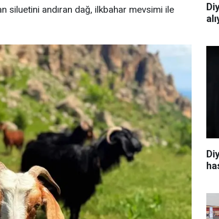
Di
n siluetini andıran dağ, ilkbahar mevsimi ile
al
Di
ha