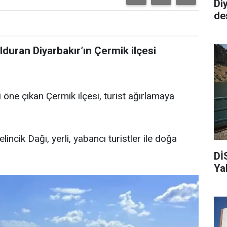
Di
de
olduran Diyarbakır’ın Çermik ilçesi
ri öne çıkan Çermik ilçesi, turist ağırlamaya
ncik Dağı, yerli, yabancı turistler ile doğa
Dİ
Ya