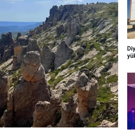
Di
yük