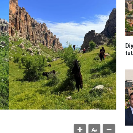
Di
tu