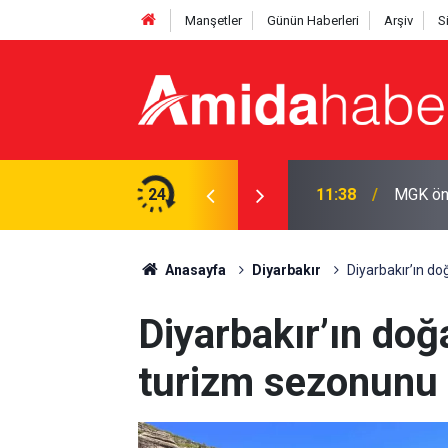
Manşetler
Günün Haberleri
Arşiv
S
 görüşüyor
24
11:02
MGK top
Anasayfa
Diyarbakır
Diyarbakır’ın do
Diyarbakır’ın doğa
turizm sezonunu 