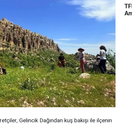
TF
Am
tçiler, Gelincik Dağından kuş bakışı ile ilçenin