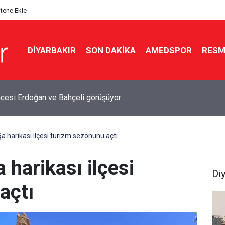
itene Ekle
DIYARBAKIR
SON DAKIKA
AMEDSPOR
RESM
lanıyor: Gündem çerçeve yasa
ğa harikası ilçesi turizm sezonunu açtı
 harikası ilçesi
Di
açtı