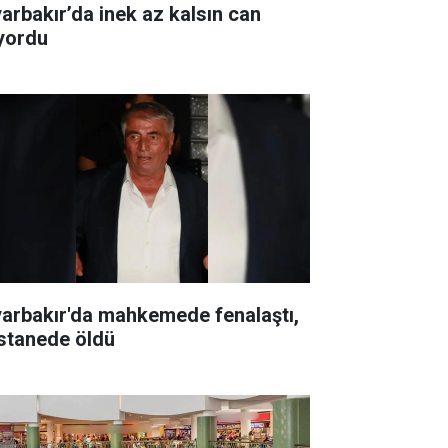
yarbakır’da inek az kalsın can
ıyordu
yarbakır'da mahkemede fenalaştı,
stanede öldü