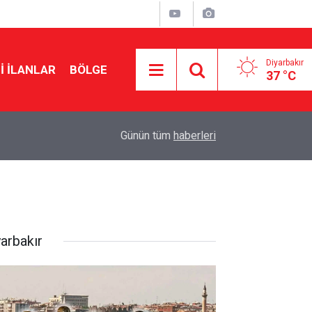
Diyarbakır
I İLANLAR
BÖLGE
37 °C
10:55
Komisyondan geçti: Korucuların maaşı artıyor
Günün tüm
haberleri
yarbakır