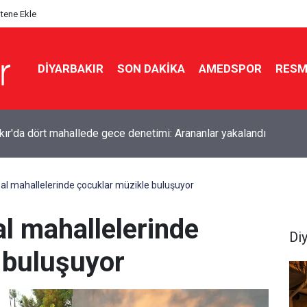
itene Ekle
DIYARBAKIR
SON DAKIKA
AMEDSPOR
RESM
dan Diyarbakır için sıcak hava uyarısı: Kalp krizine dikkat
rsal mahallelerinde çocuklar müzikle buluşuyor
al mahallelerinde
Di
 buluşuyor