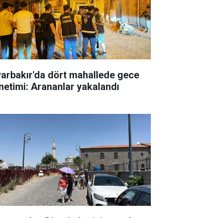
yarbakır'da dört mahallede gece
netimi: Arananlar yakalandı