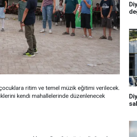
Diy
değ
cuklara ritim ve temel müzik eğitimi verilecek.
klerini kendi mahallelerinde düzenlenecek
Diy
sa