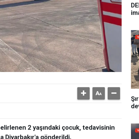
DE
im
Şı
dev
belirlenen 2 yaşındaki çocuk, tedavisinin
 Diyarbakır'a gönderildi.