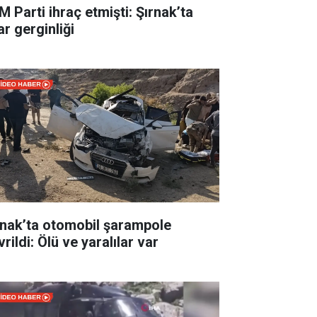
M Parti ihraç etmişti: Şırnak’ta
ar gerginliği
rnak’ta otomobil şarampole
rildi: Ölü ve yaralılar var