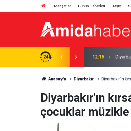
Manşetler
Günün Haberleri
Arşiv
S
ce denetimi: Arananlar yakalandı
24
11:53
Uzmanın
Anasayfa
Diyarbakır
Diyarbakır'ın kı
Diyarbakır'ın kırs
çocuklar müzikle