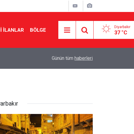
Diyarbakır
I İLANLAR
BÖLGE
37 °C
11:28
Erdoğan’ın eski danışmanından Demirtaş formül
Günün tüm
haberleri
yarbakır