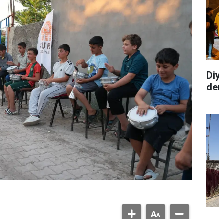
Di
de