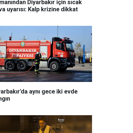
manından Diyarbakır için sıcak
va uyarısı: Kalp krizine dikkat
yarbakır'da aynı gece iki evde
ngın