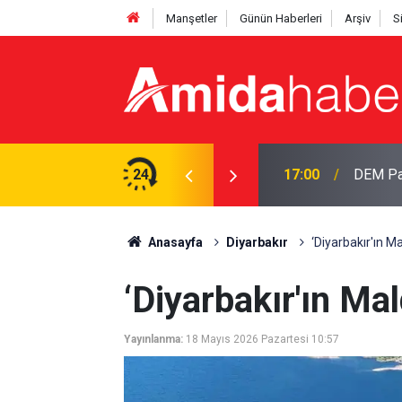
Manşetler
Günün Haberleri
Arşiv
S
a imar gerginliği
24
16:56
Diyarbak
Anasayfa
Diyarbakır
‘Diyarbakır'ın M
‘Diyarbakır'ın Ma
Yayınlanma:
18 Mayıs 2026 Pazartesi 10:57