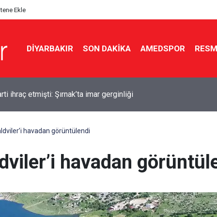
itene Ekle
DIYARBAKIR
SON DAKIKA
AMEDSPOR
RESM
ırlı veliler dikkat: Okul kayıtlarında yeni uygulama
aldviler’i havadan görüntülendi
ldviler’i havadan görüntül