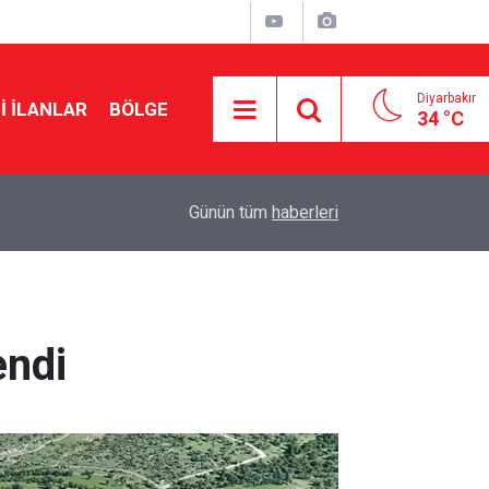
Diyarbakır
I İLANLAR
BÖLGE
34 °C
16:29
Diyarbakır’da polisten kaçan 6 şüpheliden 2’si t
Günün tüm
haberleri
endi