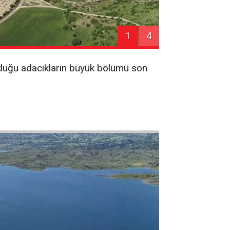
1
4
turduğu adacıkların büyük bölümü son