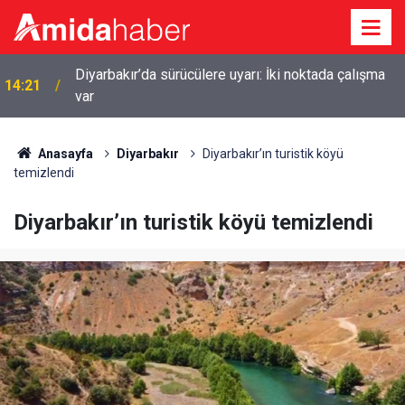
Diyarbakır’da sürücülere uyarı: İki noktada çalışma
14:21
var
14:01
Diyarbakır şehir hastanesinin açılışı tarihi belli oldu
Anasayfa
Diyarbakır
Diyarbakır’ın turistik köyü
temizlendi
Diyarbakır’ın turistik köyü temizlendi