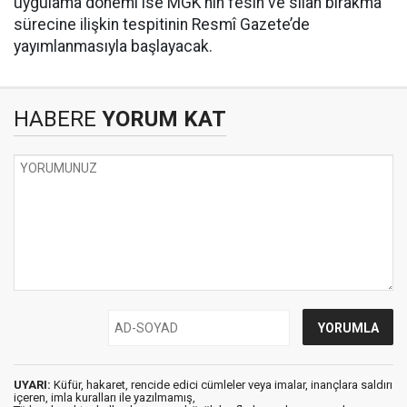
uygulama dönemi ise MGK’nin fesih ve silah bırakma
sürecine ilişkin tespitinin Resmî Gazete’de
yayımlanmasıyla başlayacak.
HABERE
YORUM KAT
UYARI:
Küfür, hakaret, rencide edici cümleler veya imalar, inançlara saldırı
içeren, imla kuralları ile yazılmamış,