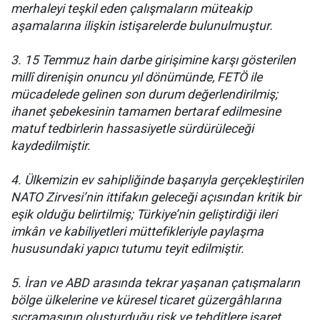
merhaleyi teşkil eden çalışmaların müteakip
aşamalarına ilişkin istişarelerde bulunulmuştur.
3. 15 Temmuz hain darbe girişimine karşı gösterilen
millî direnişin onuncu yıl dönümünde, FETÖ ile
mücadelede gelinen son durum değerlendirilmiş;
ihanet şebekesinin tamamen bertaraf edilmesine
matuf tedbirlerin hassasiyetle sürdürüleceği
kaydedilmiştir.
4. Ülkemizin ev sahipliğinde başarıyla gerçekleştirilen
NATO Zirvesi’nin ittifakın geleceği açısından kritik bir
eşik olduğu belirtilmiş; Türkiye’nin geliştirdiği ileri
imkân ve kabiliyetleri müttefikleriyle paylaşma
hususundaki yapıcı tutumu teyit edilmiştir.
5. İran ve ABD arasında tekrar yaşanan çatışmaların
bölge ülkelerine ve küresel ticaret güzergâhlarına
sıçramasının oluşturduğu risk ve tehditlere işaret