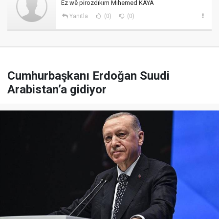
Ez wê pirozdıkım Mıhemed KAYA
Yanıtla
(0)
(0)
Cumhurbaşkanı Erdoğan Suudi
Arabistan’a gidiyor