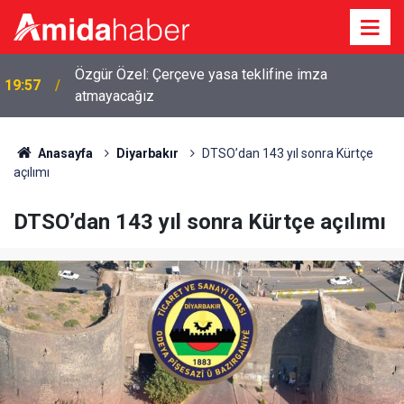
Özgür Özel: Çerçeve yasa teklifine imza
19:57
atmayacağız
19:43
Diyarbakır’da akademi camiasını yasa boğan kayıp
Anasayfa
Diyarbakır
DTSO’dan 143 yıl sonra Kürtçe
açılımı
DTSO’dan 143 yıl sonra Kürtçe açılımı