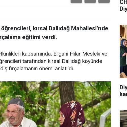
CH
Di
e öğrencileri, kırsal Dallıdağ Mahallesi’nde
fırçalama eğitimi verdi.
etkinlikleri kapsamında, Ergani Hilar Mesleki ve
encileri tarafından kırsal Dallıdağ köyünde
diş fırçalamanın önemi anlatıldı.
Di
ka