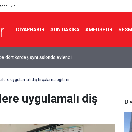
itene Ekle
DIYARBAKIR
SON DAKIKA
AMEDSPOR
RESM
ır’da kadınlar bağımlılığa karşı bez çantaları boyadı
ilere uygulamalı diş fırçalama eğitimi
lere uygulamalı diş
Di