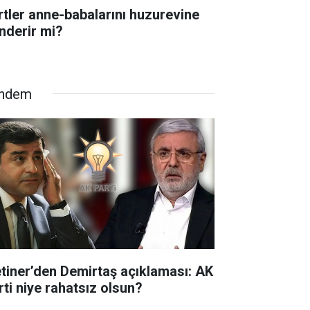
rtler anne-babalarını huzurevine
nderir mi?
ndem
tiner’den Demirtaş açıklaması: AK
rti niye rahatsız olsun?