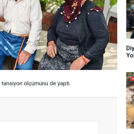
Di
Yo
e tansiyon ölçümünü de yaptı.