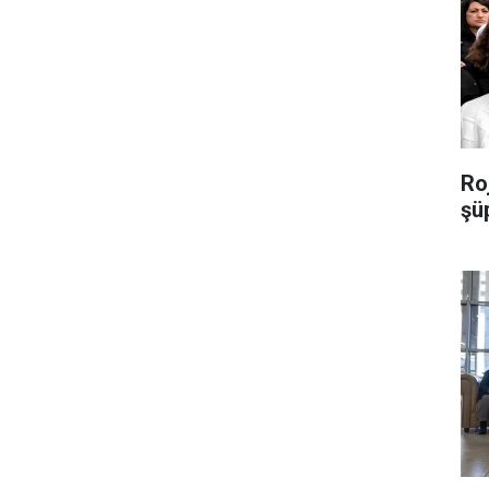
Roj
şü