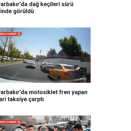
yarbakır’da dağ keçileri sürü
linde görüldü
yarbakır’da motosiklet fren yapan
ari taksiye çarptı