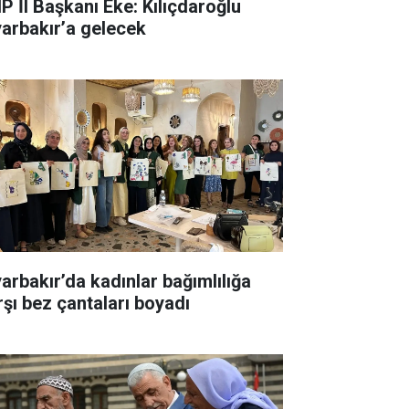
P İl Başkanı Eke: Kılıçdaroğlu
yarbakır’a gelecek
yarbakır’da kadınlar bağımlılığa
rşı bez çantaları boyadı