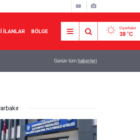
Diyarbakır
I İLANLAR
BÖLGE
38 °C
11:34
Diyarbakır’da emeklilerin gündemi: Yoksulluk
Günün tüm
haberleri
yarbakır