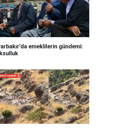
yarbakır’da emeklilerin gündemi:
ksulluk