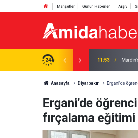
Manşetler
Günün Haberleri
Arşiv
S
nda evlendi
24
11:47
Diyarbak
Anasayfa
Diyarbakır
Ergani’de öğrenc
Ergani’de öğrenci
fırçalama eğitimi