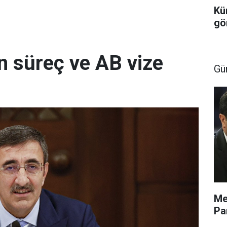
Kü
gö
n süreç ve AB vize
Gü
Me
Pa