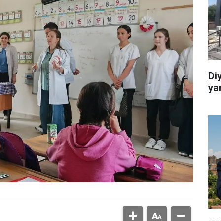
Di
ya