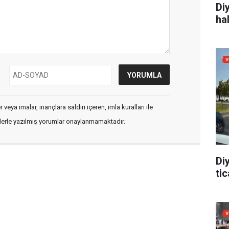
Di
ha
veya imalar, inançlara saldırı içeren, imla kuralları ile
flerle yazılmış yorumlar onaylanmamaktadır.
Di
tic