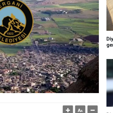
Di
ge