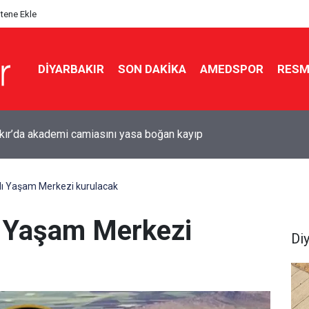
itene Ekle
DIYARBAKIR
SON DAKIKA
AMEDSPOR
RESM
r için Süper Lig hazırlığı: Diyarbakır Stadyumu’nda çalışmalar
ı
klı Yaşam Merkezi kurulacak
lı Yaşam Merkezi
Di