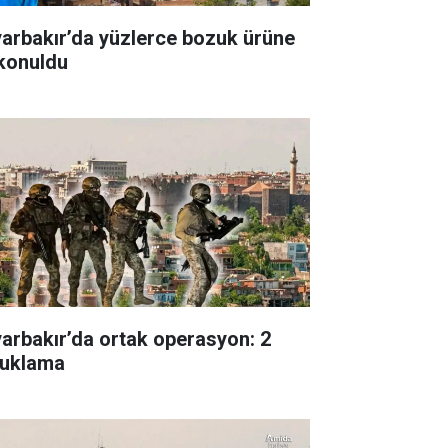
yarbakır’da yüzlerce bozuk ürüne
 konuldu
yarbakır’da ortak operasyon: 2
tuklama