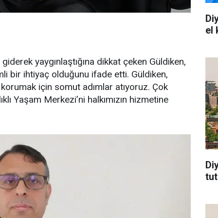
Di
el
n giderek yaygınlaştığına dikkat çeken Güldiken,
i bir ihtiyaç olduğunu ifade etti. Güldiken,
en korumak için somut adımlar atıyoruz. Çok
ıklı Yaşam Merkezi’ni halkımızın hizmetine
Di
tu