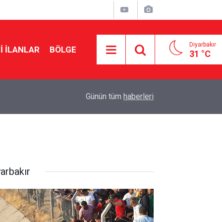
Diyarbakır
I İLANLAR
BÖLGE
31 °C
17:53
Çerçeve yasada kritik rol oynayacak: MGK topla
Günün tüm
haberleri
yarbakır