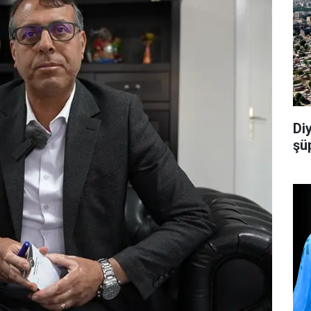
Di
şü