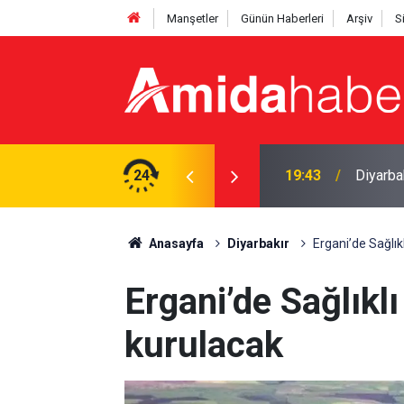
Manşetler
Günün Haberleri
Arşiv
S
Amedspo
ı yasa boğan kayıp
24
18:28
hızland
Anasayfa
Diyarbakır
Ergani’de Sağlı
Ergani’de Sağlık
kurulacak