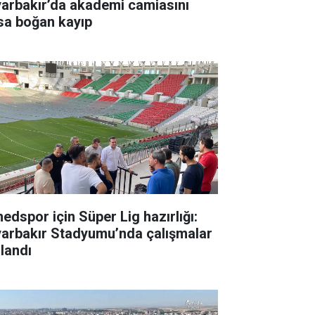
yarbakır’da akademi camiasını
sa boğan kayıp
edspor için Süper Lig hazırlığı:
yarbakır Stadyumu’nda çalışmalar
zlandı