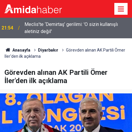
Elazığ’da 14 bin 894 afet konutu ve iş yeri inşa
21:18
edildi
Anasayfa
Diyarbakır
Görevden alınan AK Partili Ömer
İler'den ilk açıklama
Görevden alınan AK Partili Ömer
İler'den ilk açıklama