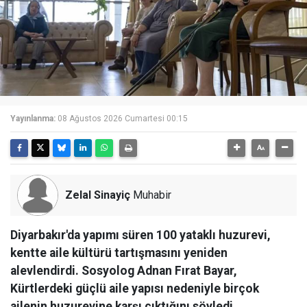
Yayınlanma:
08 Ağustos 2026 Cumartesi 00:15
Zelal Sinayiç
Muhabir
Diyarbakır'da yapımı süren 100 yataklı huzurevi,
kentte aile kültürü tartışmasını yeniden
alevlendirdi. Sosyolog Adnan Fırat Bayar,
Kürtlerdeki güçlü aile yapısı nedeniyle birçok
ailenin huzurevine karşı çıktığını söyledi.