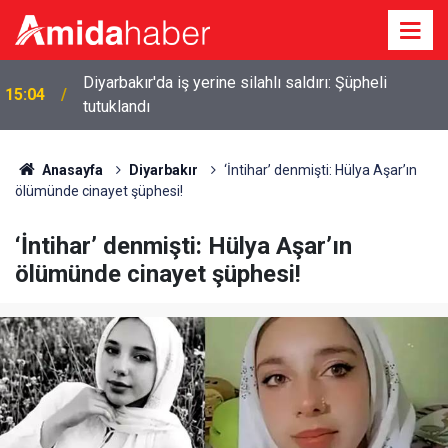
p
Diyarbakır'da iş yerine silahlı saldırı: Şüpheli
15:04
tutuklandı
Anasayfa
Diyarbakır
‘İntihar’ denmişti: Hülya Aşar’ın
ölümünde cinayet şüphesi!
‘İntihar’ denmişti: Hülya Aşar’ın
ölümünde cinayet şüphesi!