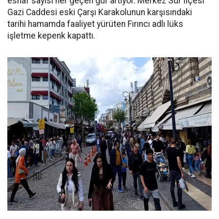
esnaf sayısı her geçen gür artıyor. Merkez Sur İlçesi
Gazi Caddesi eski Çarşı Karakolunun karşısındaki
tarihi hamamda faaliyet yürüten Fırıncı adlı lüks
işletme kepenk kapattı.