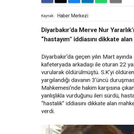
Haber Merkezi
Kaynak:
Diyarbakır’da Merve Nur Yararlık
“hastayım” iddiasını dikkate ala
Diyarbakır’da geçen yılın Mart ayınd
kafeteryada arkadaşı ile oturan 22 yaş
vurularak öldürülmüştü. S.K’yi öldüre
yargılandığı davanın 3’üncü duruşmas
Mahkemesi’nde hakim karşısına çıkan 
yanlışlıkla vurduğunu ileri sürdü, hasta
“hastalık” iddiasını dikkate alan mah
verdi.