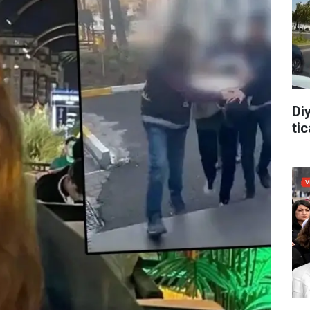
Di
tic