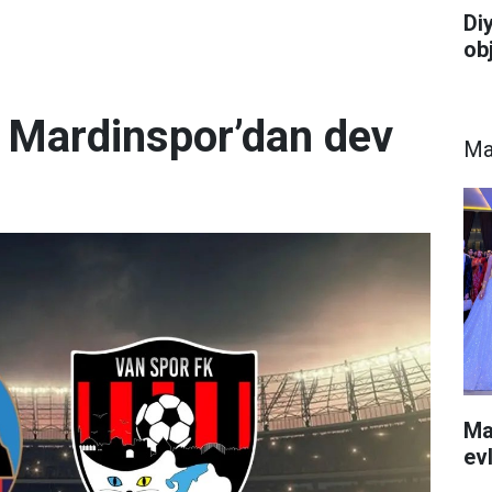
Di
ob
k: Mardinspor’dan dev
Ma
Ma
ev