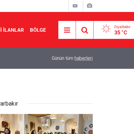
Diyarbakır
I İLANLAR
BÖLGE
35 °C
09:43
Diyarbakır’da motosiklet fren yapan ticari taksiy
Günün tüm
haberleri
yarbakır