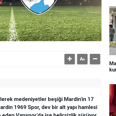
Mar
ku
lerek medeniyetler beşiği Mardin'in 17
Mardin 1969 Spor, dev bir alt yapı hamlesi
 eden Vanspor’da ise belirsizlik sürüyor.