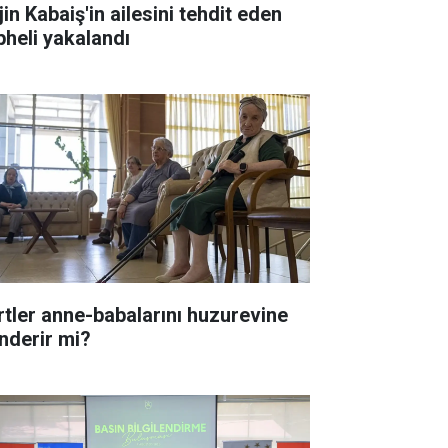
in Kabaiş'in ailesini tehdit eden
pheli yakalandı
rtler anne-babalarını huzurevine
nderir mi?