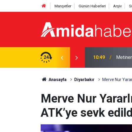
Manşetler
Günün Haberleri
Arşiv
S
: AK Parti niye rahatsız olsun?
24
09:52
Diyarba
Anasayfa
Diyarbakır
Merve Nur Yararlı
Merve Nur Yararlık
ATK’ye sevk edild