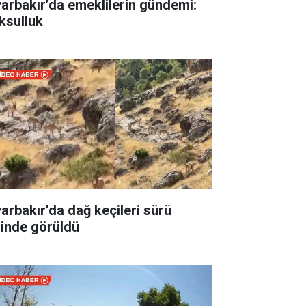
yarbakır’da emeklilerin gündemi:
ksulluk
yarbakır’da dağ keçileri sürü
linde görüldü