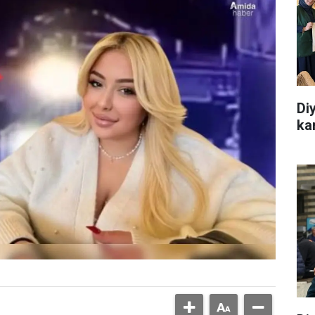
Di
ka