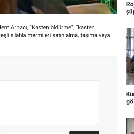
Roj
şü
ent Arpacı, “Kasten öldürme”, “kasten
şli silahla mermileri satın alma, taşıma veya
Kü
gö