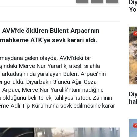
Di
Yo
’ı AVM’de öldüren Bülent Arpacı’nın
n mahkeme ATK’ye sevk kararı aldı.
a meydana gelen olayda, AVM’deki bir
ındaki Merve Nur Yararlık, ateşli silahla
n arkadaşını da yaralayan Bülent Arpacı’nın
ı görüldü. Diyarbakır 3’üncü Ağır Ceza
Arpacı, Merve Nur Yaralık’ı tanımadığını,
Di
 olduğunu belirterek, tahliyesi istedi. Zanlının
ha
keme Adli Tıp Kurumu’na sevk edilmesine karar