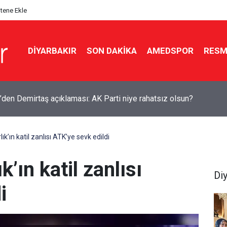
itene Ekle
DIYARBAKIR
SON DAKIKA
AMEDSPOR
RESM
kır’da dağ keçileri sürü halinde görüldü
k’ın katil zanlısı ATK’ye sevk edildi
’ın katil zanlısı
Di
i