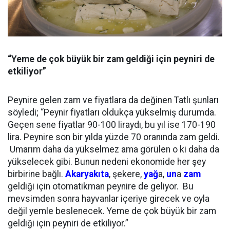
“Yeme de çok büyük bir zam geldiği için peyniri de
etkiliyor”
Peynire gelen zam ve fiyatlara da değinen Tatlı şunları
söyledi; “Peynir fiyatları oldukça yükselmiş durumda.
Geçen sene fiyatlar 90-100 liraydı, bu yıl ise 170-190
lira. Peynire son bir yılda yüzde 70 oranında zam geldi.
Umarım daha da yükselmez ama görülen o ki daha da
yükselecek gibi. Bunun nedeni ekonomide her şey
birbirine bağlı.
Akaryakıta
, şekere,
yağ
a,
un
a
zam
geldiği için otomatikman peynire de geliyor. Bu
mevsimden sonra hayvanlar içeriye girecek ve oyla
değil yemle beslenecek. Yeme de çok büyük bir zam
geldiği için peyniri de etkiliyor.”