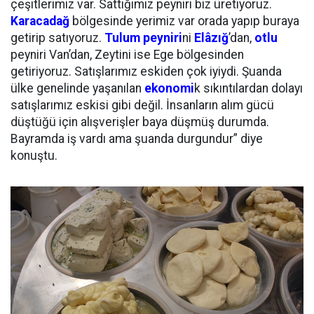
çeşitlerimiz var. Sattığımız peyniri biz üretiyoruz.
Karacadağ
bölgesinde yerimiz var orada yapıp buraya
getirip satıyoruz.
Tulum peyniri
ni
Elâzığ
’dan,
otlu
peyniri Van’dan, Zeytini ise Ege bölgesinden
getiriyoruz. Satışlarımız eskiden çok iyiydi. Şuanda
ülke genelinde yaşanılan
ekonomi
k sıkıntılardan dolayı
satışlarımız eskisi gibi değil. İnsanların alım gücü
düştüğü için alışverişler baya düşmüş durumda.
Bayramda iş vardı ama şuanda durgundur” diye
konuştu.