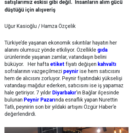
satışlarımız eskisi gibi değil. İnsanların alım gücü
düştüğü için alışveriş
Uğur Kasioğlu / Hamza Özçelik
Türkiye’de yaşanan ekonomik sıkıntılar hayatın her
alanını olumsuz yönde etkiliyor. Özellikle
gıda
ürünlerinde yaşanan zamlar, vatandaşın belini
büküyor. Her hafta
etiket
fiyatı değişen
kahvaltı
sofralarının vazgeçilmezi
peynir
ise hem satıcısını
hem de alıcısını zorluyor. Peynir fiyatındaki yükselişi
vatandaşı mağdur ederken, satıcısını ise iş yapamaz
hale getiriyor. 7 yıldır
Diyarbakır
’ın Bağlar ilçesinde
bulunan
Peynir Pazarı
nda esnaflık yapan Nurettin
Tatlı, peynirin son bir yıldaki artışını Özgür Haber’e
değerlendirdi.