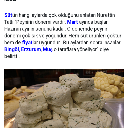
Süt
ün hangi aylarda çok olduğunu anlatan Nurettin
Tatlı “Peynirin dönemi vardır.
Mart
ayında başlar
Haziran ayının sonuna kadar. O dönemde peynir
dönemi çok sık ve yoğundur. Hem süt ürünleri çoktur
hem de
fiyat
lar uygundur. Bu aylardan sonra insanlar
Bingöl
,
Erzurum
,
Muş
o taraflara yöneliyor” diye
belirtti.