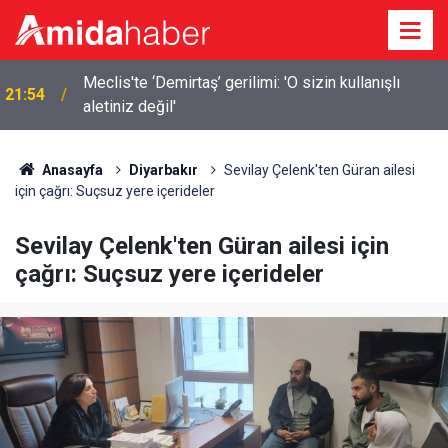
Elazığ’da 14 bin 894 afet konutu ve iş yeri inşa
21:18
edildi
Anasayfa
Diyarbakır
Sevilay Çelenk'ten Güran ailesi
için çağrı: Suçsuz yere içerideler
Sevilay Çelenk'ten Güran ailesi için
çağrı: Suçsuz yere içerideler