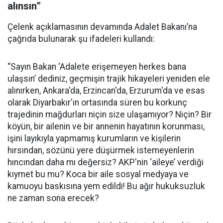
alınsın”
Çelenk açıklamasının devamında Adalet Bakanı’na
çağrıda bulunarak şu ifadeleri kullandı:
“Sayın Bakan ‘Adalete erişemeyen herkes bana
ulaşsın’ dediniz, geçmişin trajik hikayeleri yeniden ele
alınırken, Ankara'da, Erzincan'da, Erzurum'da ve esas
olarak Diyarbakır'ın ortasında süren bu korkunç
trajedinin mağdurları niçin size ulaşamıyor? Niçin? Bir
köyün, bir ailenin ve bir annenin hayatının korunması,
işini layıkıyla yapmamış kurumların ve kişilerin
hırsından, sözünü yere düşürmek istemeyenlerin
hıncından daha mı değersiz? AKP'nin ‘aileye’ verdiği
kıymet bu mu? Koca bir aile sosyal medyaya ve
kamuoyu baskısına yem edildi! Bu ağır hukuksuzluk
ne zaman sona erecek?