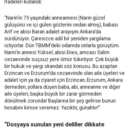
ifadeleri kullandı:
“Narin'in 75 yaşındaki anneannesi (Narin güzel
gülüşünü ve içi gülen gözlerini ondan almış), babası
Arif ve abisi Baran adalet arayışını Ankara'da
sürdürüyor. Çaresizce adil bir yeniden yargılama
istiyorlar. Dün TBMM'deki odamda onlarla görüştüm.
Narin'in annesi Yüksel, abisi Enes, amcası Salim
cezaevinde suçsuz yere ömür tüketiyor. Çok büyük
bir hukuk ve yargı skandalı söz konusu. Bu azaptan
Erzincan ve Erzurum'da cezaevinde olan aile üyeleri ve
adalet için ya da ziyaret için Erzincan, Erzurum, Ankara
demeden, yollara düşen baba, abi, anneanne ve diğer
aile üyeleri, başka büyük bir zarar görmeden
dönülmek zorunda! Başlarına bir şey gelirse bunun
hesabını kimse veremez. Yazıktır, günahtır!”
“Dosyaya sunulan yeni deliller dikkate