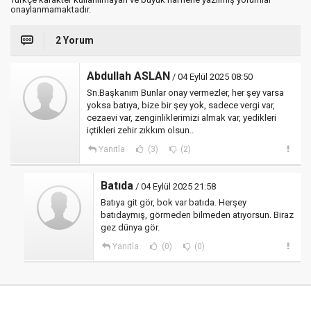
onaylanmamaktadır.
2 Yorum
Abdullah ASLAN
/ 04 Eylül 2025 08:50
Sn.Başkanım Bunlar onay vermezler, her şey varsa
yoksa batıya, bize bir şey yok, sadece vergi var,
cezaevi var, zenginliklerimizi almak var, yedikleri
içtikleri zehir zıkkım olsun..
Yanıtla
(3)
(2)
Batıda
/ 04 Eylül 2025 21:58
Batıya git gör, bok var batıda. Herşey
batıdaymış, görmeden bilmeden atıyorsun. Biraz
gez dünya gör.
Yanıtla
(0)
(0)