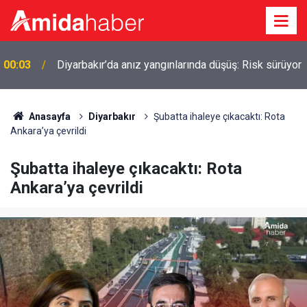
r
23:28
Yeni sezon Van’a yaramadı: Kayseri rahat geçti
Anasayfa
Diyarbakır
Şubatta ihaleye çıkacaktı: Rota
Ankara’ya çevrildi
Şubatta ihaleye çıkacaktı: Rota
Ankara’ya çevrildi