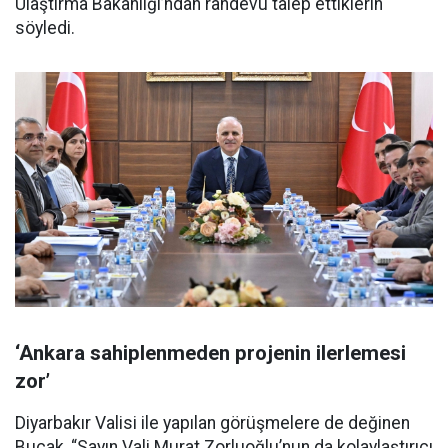
Ulaştırma Bakanlığı’ndan randevu talep ettiklerin
söyledi.
‘Ankara sahiplenmeden projenin ilerlemesi
zor’
Diyarbakır Valisi ile yapılan görüşmelere de değinen
Bucak, “Sayın Vali Murat Zorluoğlu’nun da kolaylaştırıcı