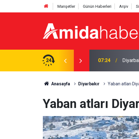
Manşetler
Günün Haberleri
Arşiv
S
vga: 5 yaralı
24
00:30
Diyarbak
Anasayfa
Diyarbakır
Yaban atları Diya
Yaban atları Diyar