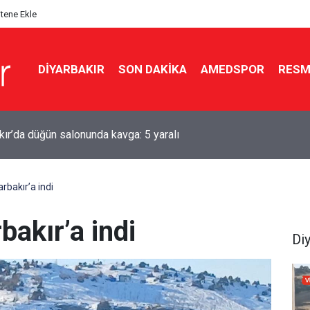
itene Ekle
DIYARBAKIR
SON DAKIKA
AMEDSPOR
RESM
ır’da klima alarmı: Yanlış kullanım yüz felcine kadar götürebilir
rbakır’a indi
bakır’a indi
Di