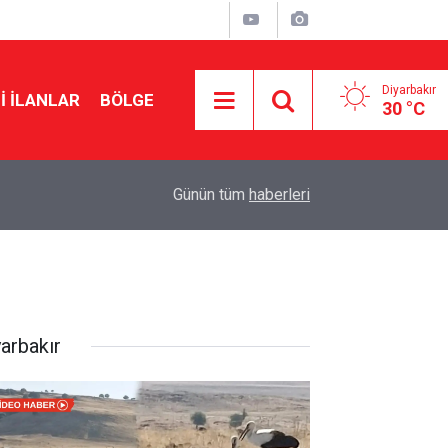
Diyarbakır
I İLANLAR
BÖLGE
30 °C
23:32
Diyanet’ten çözüm sürecine ‘kardeşlik’ mesajı
Günün tüm
haberleri
yarbakır