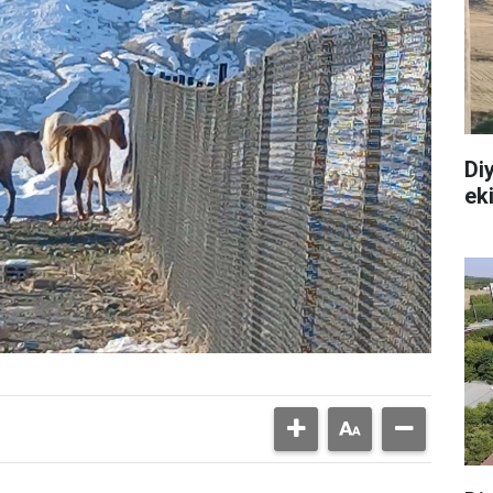
Diy
ek