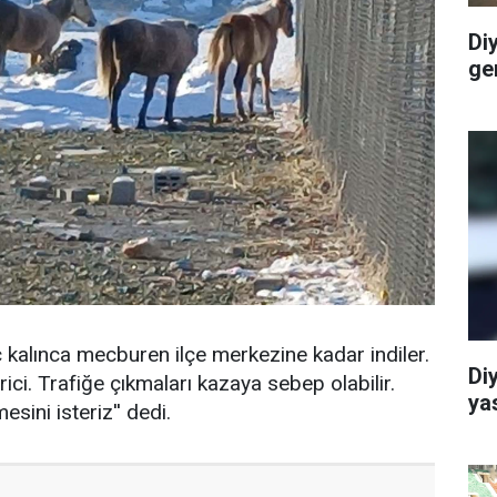
Di
ge
ç kalınca mecburen ilçe merkezine kadar indiler.
Di
i. Trafiğe çıkmaları kazaya sebep olabilir.
ya
sini isteriz'' dedi.