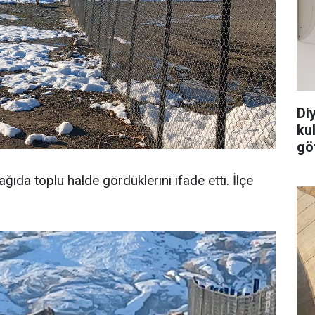
Di
ku
göt
ağıda toplu halde gördüklerini ifade etti. İlçe