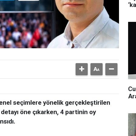
‘k
Cu
Ar
enel seçimlere yönelik gerçekleştirilen
detayı öne çıkarken, 4 partinin oy
nsıdı.