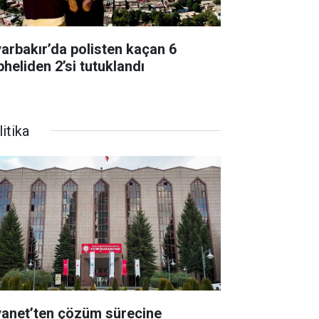
yarbakır’da polisten kaçan 6
pheliden 2’si tutuklandı
itika
yanet’ten çözüm sürecine