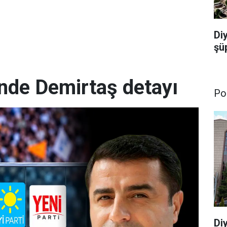
Di
şü
nde Demirtaş detayı
Pol
Di