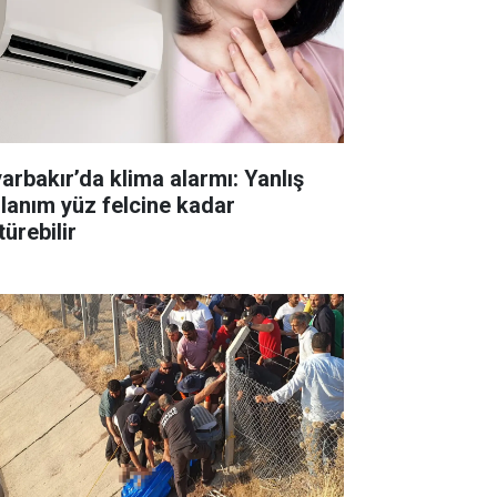
yarbakır’da klima alarmı: Yanlış
llanım yüz felcine kadar
ürebilir