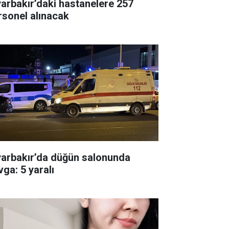
yarbakır’daki hastanelere 257
rsonel alınacak
yarbakır’da düğün salonunda
vga: 5 yaralı