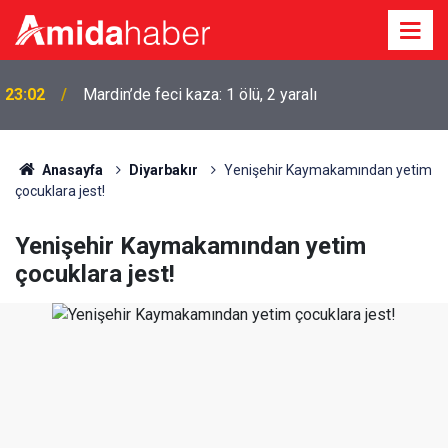
23:02
Mardin’de feci kaza: 1 ölü, 2 yaralı
22:50
Cumhurbaşkanı Erdoğan Suudi Arabistan’a gidiyor
Anasayfa
Diyarbakır
Yenişehir Kaymakamından yetim
çocuklara jest!
Yenişehir Kaymakamından yetim
çocuklara jest!