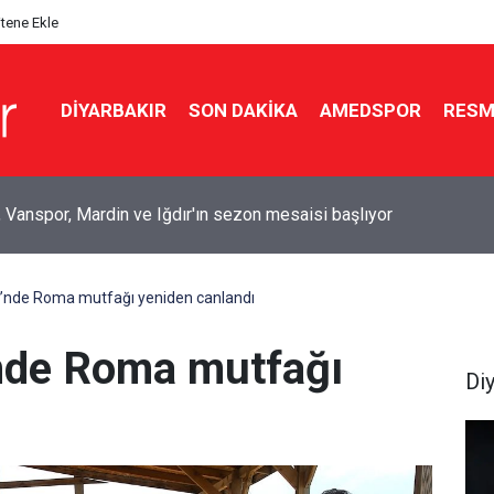
itene Ekle
DIYARBAKIR
SON DAKIKA
AMEDSPOR
RESM
yf’te baraj gölünde kadın cesedi bulundu
i’nde Roma mutfağı yeniden canlandı
’nde Roma mutfağı
Di