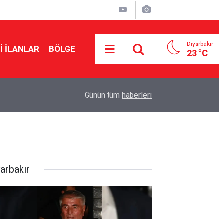
Diyarbakır
I İLANLAR
BÖLGE
23 °C
19:36
TFF inceledi: Diyarbakır Stadyumu Amedspor ma
Günün tüm
haberleri
yarbakır