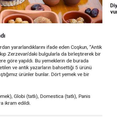
Di
vu
ndı
dan yararlandıklarını ifade eden Coşkun, “Antik
kıp Zerzevan'daki bulgularla da birleştirerek bir
lere göre yapıldı. Bu yemeklerin de burada
ketilen ve antik yazarların bahsettiği 5 ürünü
aştığımız ürünler bunlar. Dört yemek ve bir
k), Globi (tatlı), Domestica (tatlı), Panis
a ikram edildi.