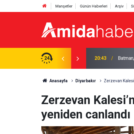
Manşetler
Günün Haberleri
Arşiv
S
r'ın sezon mesaisi başlıyor
24
19:58
Hasanke
Anasayfa
Diyarbakır
Zerzevan Kales
Zerzevan Kalesi
yeniden canlandı