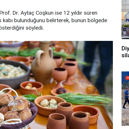
rof. Dr. Aytaç Coşkun ise 12 yıldır süren
is kabı bulunduğunu belirterek, bunun bölgede
österdiğini söyledi.
Di
sil