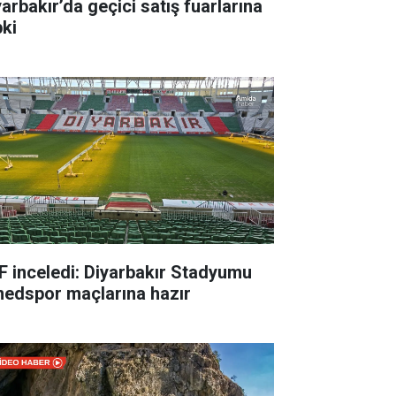
yarbakır’da geçici satış fuarlarına
pki
F inceledi: Diyarbakır Stadyumu
edspor maçlarına hazır