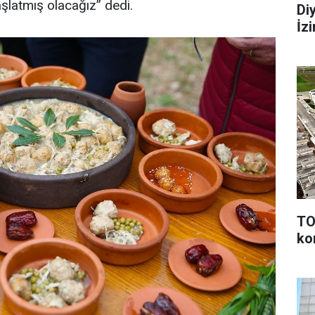
şlatmış olacağız” dedi.
Di
İz
TO
ko