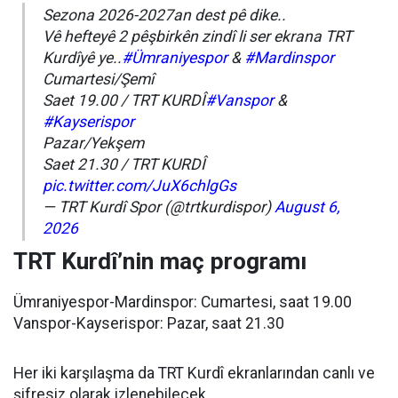
Sezona 2026-2027an dest pê dike..
Vê hefteyê 2 pêşbirkên zindî li ser ekrana TRT
Kurdîyê ye..
#Ümraniyespor
&
#Mardinspor
Cumartesi/Şemî
Saet 19.00 / TRT KURDÎ
#Vanspor
&
#Kayserispor
Pazar/Yekşem
Saet 21.30 / TRT KURDÎ
pic.twitter.com/JuX6chlgGs
— TRT Kurdî Spor (@trtkurdispor)
August 6,
2026
TRT Kurdî’nin maç programı
Ümraniyespor-Mardinspor: Cumartesi, saat 19.00
Vanspor-Kayserispor: Pazar, saat 21.30
Her iki karşılaşma da TRT Kurdî ekranlarından canlı ve
şifresiz olarak izlenebilecek.