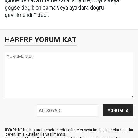
içinde de hava üfleme kanalları yüze, boyna veya
göğse değil; ön cama veya ayaklara doğru
çevrilmelidir” dedi.
HABERE
YORUM KAT
UYARI:
Küfür, hakaret, rencide edici cümleler veya imalar, inançlara saldırı
içeren, imla kuralları ile yazılmamış,