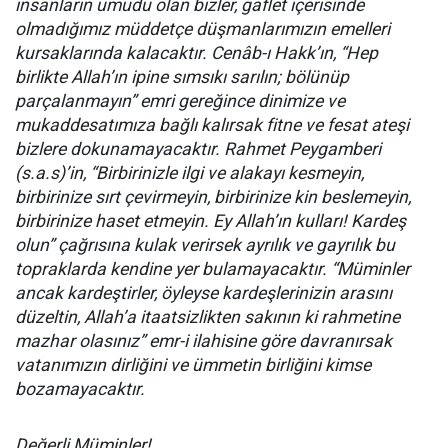
insanların umudu olan bizler, gaflet içerisinde
olmadığımız müddetçe düşmanlarımızın emelleri
kursaklarında kalacaktır. Cenâb-ı Hakk’ın, “Hep
birlikte Allah’ın ipine sımsıkı sarılın; bölünüp
parçalanmayın” emri gereğince dinimize ve
mukaddesatımıza bağlı kalırsak fitne ve fesat ateşi
bizlere dokunamayacaktır. Rahmet Peygamberi
(s.a.s)’in, “Birbirinizle ilgi ve alakayı kesmeyin,
birbirinize sırt çevirmeyin, birbirinize kin beslemeyin,
birbirinize haset etmeyin. Ey Allah’ın kulları! Kardeş
olun” çağrısına kulak verirsek ayrılık ve gayrılık bu
topraklarda kendine yer bulamayacaktır. “Müminler
ancak kardeştirler, öyleyse kardeşlerinizin arasını
düzeltin, Allah’a itaatsizlikten sakının ki rahmetine
mazhar olasınız” emr-i ilahisine göre davranırsak
vatanımızın dirliğini ve ümmetin birliğini kimse
bozamayacaktır.
Değerli Müminler!