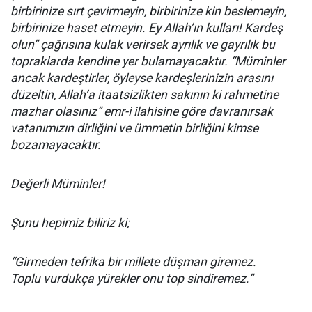
birbirinize sırt çevirmeyin, birbirinize kin beslemeyin,
birbirinize haset etmeyin. Ey Allah’ın kulları! Kardeş
olun” çağrısına kulak verirsek ayrılık ve gayrılık bu
topraklarda kendine yer bulamayacaktır. “Müminler
ancak kardeştirler, öyleyse kardeşlerinizin arasını
düzeltin, Allah’a itaatsizlikten sakının ki rahmetine
mazhar olasınız” emr-i ilahisine göre davranırsak
vatanımızın dirliğini ve ümmetin birliğini kimse
bozamayacaktır.
Değerli Müminler!
Şunu hepimiz biliriz ki;
“Girmeden tefrika bir millete düşman giremez.
Toplu vurdukça yürekler onu top sindiremez.”