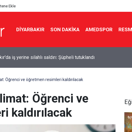
itene Ekle
DIYARBAKIR
SON DAKIKA
AMEDSPOR
RESM
Ballet imza için Diyarbakır’a geliyor
mat: Öğrenci ve öğretmen resimleri kaldırılacak
alimat: Öğrenci ve
Eğ
i kaldırılacak