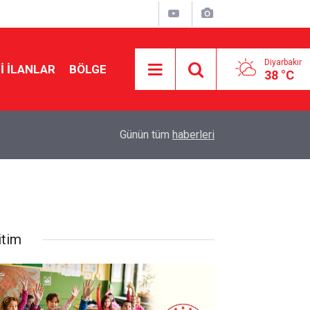
Diyarbakır
I İLANLAR
BÖLGE
38 °C
14:13
Gaz lambası yağı içen 2 yaşındaki çocuk Diyarba
Günün tüm
haberleri
itim