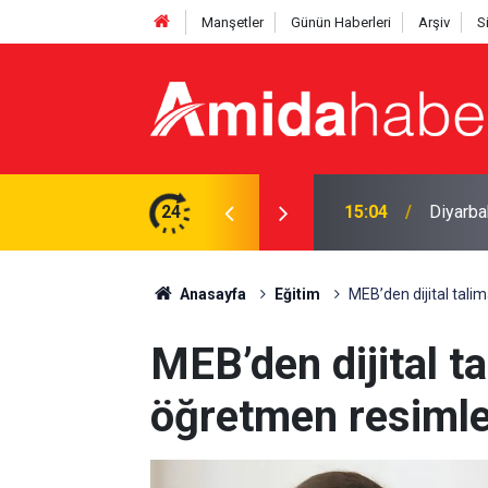
Manşetler
Günün Haberleri
Arşiv
S
dırı: Şüpheli tutuklandı
24
14:53
Samuel 
Anasayfa
Eğitim
MEB’den dijital tali
MEB’den dijital t
öğretmen resimler