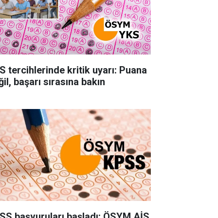
S tercihlerinde kritik uyarı: Puana
il, başarı sırasına bakın
SS başvuruları başladı: ÖSYM AİS