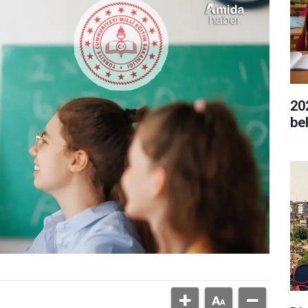
20
bel