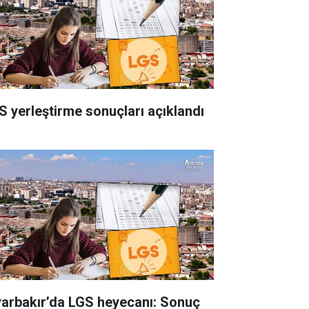
S yerleştirme sonuçları açıklandı
yarbakır’da LGS heyecanı: Sonuç