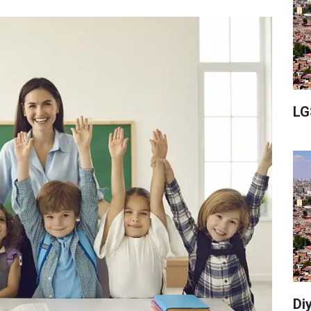
LG
Di