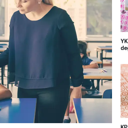
YK
değ
KP