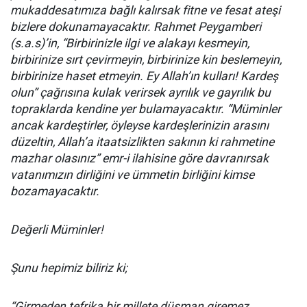
mukaddesatımıza bağlı kalırsak fitne ve fesat ateşi
bizlere dokunamayacaktır. Rahmet Peygamberi
(s.a.s)’in, “Birbirinizle ilgi ve alakayı kesmeyin,
birbirinize sırt çevirmeyin, birbirinize kin beslemeyin,
birbirinize haset etmeyin. Ey Allah’ın kulları! Kardeş
olun” çağrısına kulak verirsek ayrılık ve gayrılık bu
topraklarda kendine yer bulamayacaktır. “Müminler
ancak kardeştirler, öyleyse kardeşlerinizin arasını
düzeltin, Allah’a itaatsizlikten sakının ki rahmetine
mazhar olasınız” emr-i ilahisine göre davranırsak
vatanımızın dirliğini ve ümmetin birliğini kimse
bozamayacaktır.
Değerli Müminler!
Şunu hepimiz biliriz ki;
“Girmeden tefrika bir millete düşman giremez.