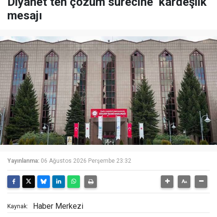
Diyanet’ten çözüm sürecine ‘kardeşlik’
mesajı
Yayınlanma:
06 Ağustos 2026 Perşembe 23:32
Haber Merkezi
Kaynak: