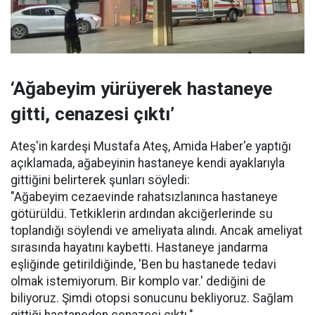
‘Ağabeyim yürüyerek hastaneye
gitti, cenazesi çıktı’
Ateş'in kardeşi Mustafa Ateş, Amida Haber'e yaptığı
açıklamada, ağabeyinin hastaneye kendi ayaklarıyla
gittiğini belirterek şunları söyledi:
"Ağabeyim cezaevinde rahatsızlanınca hastaneye
götürüldü. Tetkiklerin ardından akciğerlerinde su
toplandığı söylendi ve ameliyata alındı. Ancak ameliyat
sırasında hayatını kaybetti. Hastaneye jandarma
eşliğinde getirildiğinde, 'Ben bu hastanede tedavi
olmak istemiyorum. Bir komplo var.' dediğini de
biliyoruz. Şimdi otopsi sonucunu bekliyoruz. Sağlam
gittiği hastaneden cenazesi çıktı."