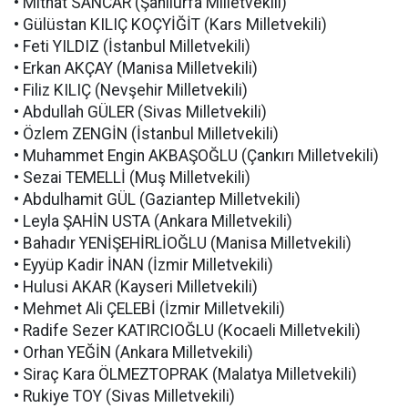
• Mithat SANCAR (Şanlıurfa Milletvekili)
• Gülüstan KILIÇ KOÇYİĞİT (Kars Milletvekili)
• Feti YILDIZ (İstanbul Milletvekili)
• Erkan AKÇAY (Manisa Milletvekili)
• Filiz KILIÇ (Nevşehir Milletvekili)
• Abdullah GÜLER (Sivas Milletvekili)
• Özlem ZENGİN (İstanbul Milletvekili)
• Muhammet Engin AKBAŞOĞLU (Çankırı Milletvekili)
• Sezai TEMELLİ (Muş Milletvekili)
• Abdulhamit GÜL (Gaziantep Milletvekili)
• Leyla ŞAHİN USTA (Ankara Milletvekili)
• Bahadır YENİŞEHİRLİOĞLU (Manisa Milletvekili)
• Eyyüp Kadir İNAN (İzmir Milletvekili)
• Hulusi AKAR (Kayseri Milletvekili)
• Mehmet Ali ÇELEBİ (İzmir Milletvekili)
• Radife Sezer KATIRCIOĞLU (Kocaeli Milletvekili)
• Orhan YEĞİN (Ankara Milletvekili)
• Siraç Kara ÖLMEZTOPRAK (Malatya Milletvekili)
• Rukiye TOY (Sivas Milletvekili)