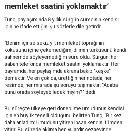
memleket saatini yoklamaktır’
Tunç, paylaşımında 8 yıllık sürgün sürecinin kendisi
için ne ifade ettiğini şu sözlerle dile getirdi:
“Benim içinse sekiz yıl; memleket toprağının
kokusunu içine çekemediğim, dilimin türküsünü kendi
sahnemde söyleyemediğim süre oldu. Sürgün; her
sabah telefonda memleket saatini yoklamaktır. Her
bayramda, her paylaşımda ekrana bakıp "keşke"
demektir. Ve en çok da, ürettiğin her notada, her
resimde, her mısrada şu soruyu taşımaktır: "Acaba
bunu orada söyleyebilecek miyim?" dedi.
Bu süreçte ülkeye geri dönebilme umudunun kendisi
için en büyük teselli olduğunu belirten Tunç, “Bir kez
daha anladım: Umudunu yitiren insan kendini tümden
yitirir. Bu sürede aklıma hep yıllardır cezaevinde,