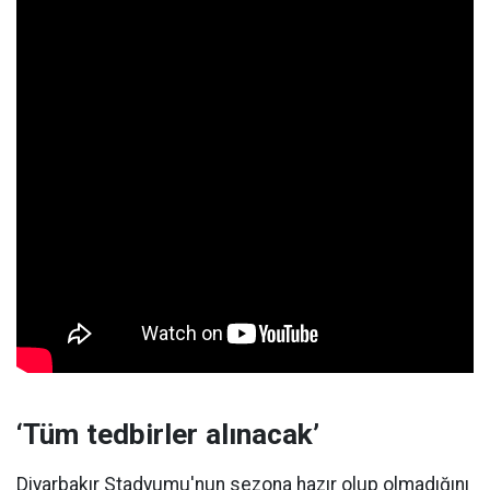
‘Tüm tedbirler alınacak’
Diyarbakır Stadyumu'nun sezona hazır olup olmadığını