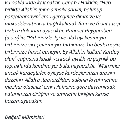
kursaklarında kalacaktır. Cenâb-ı Hakk’ın, “Hep
birlikte Allah’ın ipine sımsıkı sarılın; bölünüp
parçalanmayın” emri gereğince dinimize ve
mukaddesatımıza bağlı kalırsak fitne ve fesat ateşi
bizlere dokunamayacaktır. Rahmet Peygamberi
(s.a.s)’in, “Birbirinizle ilgi ve alakayı kesmeyin,
birbirinize sırt çevirmeyin, birbirinize kin beslemeyin,
birbirinize haset etmeyin. Ey Allah’ın kulları! Kardeş
olun” çağrısına kulak verirsek ayrılık ve gayrılık bu
topraklarda kendine yer bulamayacaktır. “Müminler
ancak kardeştirler, öyleyse kardeşlerinizin arasını
düzeltin, Allah’a itaatsizlikten sakının ki rahmetine
mazhar olasınız” emr-i ilahisine göre davranırsak
vatanımızın dirliğini ve ümmetin birliğini kimse
bozamayacaktır.
Değerli Müminler!