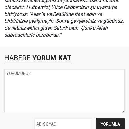
sımsıkı kenetlendiğimizde yarınlarımız daha huzurlu
olacaktır. Hutbemizi, Yüce Rabbimizin şu uyarısıyla
bitiriyoruz: “Allah’a ve Resûlüne itaat edin ve
birbirinizle çekişmeyin. Sonra gevşersiniz ve gücünüz,
devletiniz elden gider. Sabırlı olun. Çünkü Allah
sabredenlerle beraberdir.”
HABERE
YORUM KAT