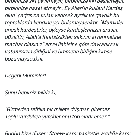
birbirinize sırt çevirmeyin, birbirinize kin beslemeyin,
birbirinize haset etmeyin. Ey Allah’ın kulları! Kardeş
olun” çağrısına kulak verirsek ayrılık ve gayrılık bu
topraklarda kendine yer bulamayacaktır. “Müminler
ancak kardeştirler, öyleyse kardeşlerinizin arasını
düzeltin, Allah’a itaatsizlikten sakının ki rahmetine
mazhar olasınız” emr-i ilahisine göre davranırsak
vatanımızın dirliğini ve ümmetin birliğini kimse
bozamayacaktır.
Değerli Müminler!
Şunu hepimiz biliriz ki;
“Girmeden tefrika bir millete düşman giremez.
Toplu vurdukça yürekler onu top sindiremez.”
Bugün bize düşen; fitneye karşı basiretle, ayrılığa karşı