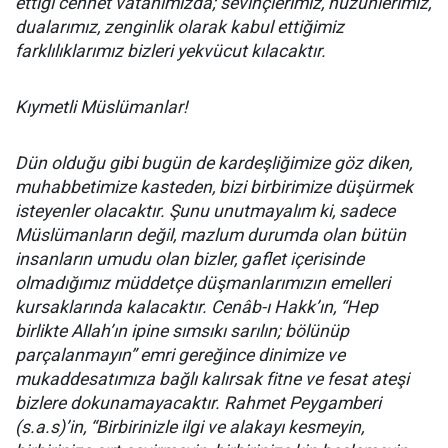
ettiği cennet vatanımızda; sevinçlerimiz, hüzünlerimiz,
dualarımız, zenginlik olarak kabul ettiğimiz
farklılıklarımız bizleri yekvücut kılacaktır.
Kıymetli Müslümanlar!
Dün olduğu gibi bugün de kardeşliğimize göz diken,
muhabbetimize kasteden, bizi birbirimize düşürmek
isteyenler olacaktır. Şunu unutmayalım ki, sadece
Müslümanların değil, mazlum durumda olan bütün
insanların umudu olan bizler, gaflet içerisinde
olmadığımız müddetçe düşmanlarımızın emelleri
kursaklarında kalacaktır. Cenâb-ı Hakk’ın, “Hep
birlikte Allah’ın ipine sımsıkı sarılın; bölünüp
parçalanmayın” emri gereğince dinimize ve
mukaddesatımıza bağlı kalırsak fitne ve fesat ateşi
bizlere dokunamayacaktır. Rahmet Peygamberi
(s.a.s)’in, “Birbirinizle ilgi ve alakayı kesmeyin,