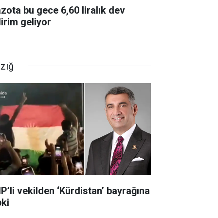
zota bu gece 6,60 liralık dev
dirim geliyor
azığ
P’li vekilden ‘Kürdistan’ bayrağına
pki