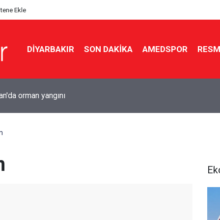
itene Ekle
DIYARBAKIR
SON DAKIKA
AMEDSPOR
RESM
e iş yerine silahlı saldırı: 5 kurşun isabet etti
m
m
Ek