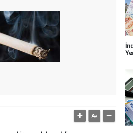
İn
Ye