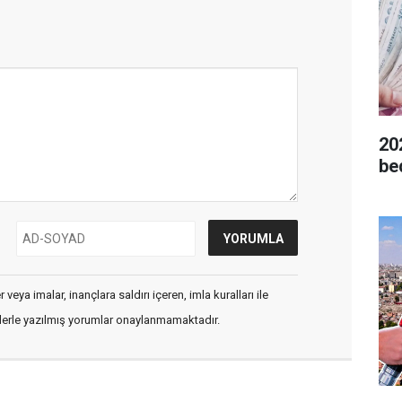
20
be
veya imalar, inançlara saldırı içeren, imla kuralları ile
flerle yazılmış yorumlar onaylanmamaktadır.