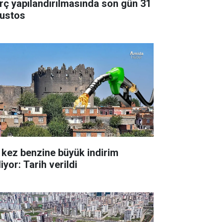
rç yapılandırılmasında son gün 31
ustos
 kez benzine büyük indirim
iyor: Tarih verildi