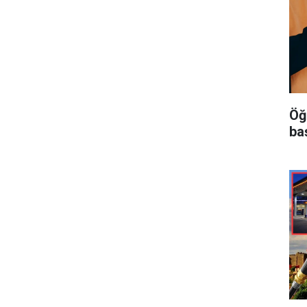
Öğ
ba