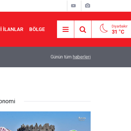
Diyarbakır
I İLANLAR
BÖLGE
31 °C
18:57
Erdoğan’dan Mekke Anlaşması açıklaması
Günün tüm
haberleri
onomi