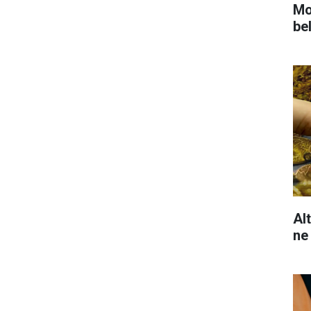
Mot
bel
Al
ne