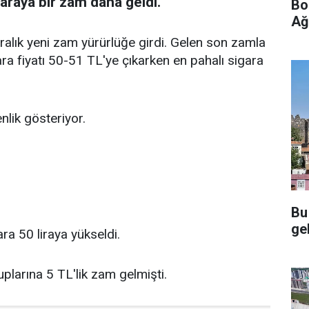
araya bir zam daha geldi.
Bo
Ağ
liralık yeni zam yürürlüğe girdi. Gelen son zamla
ra fiyatı 50-51 TL'ye çıkarken en pahalı sigara
nlik gösteriyor.
Bu
gel
ara 50 liraya yükseldi.
plarına 5 TL'lik zam gelmişti.