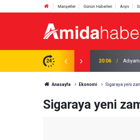
Manşetler
Günün Haberleri
Arşiv
S
24
19:47
Mardin’d
Anasayfa
Ekonomi
Sigaraya yeni za
Sigaraya yeni za