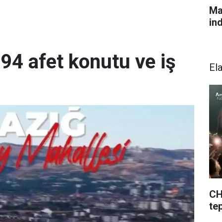
Ma
in
894 afet konutu ve iş
El
CH
te