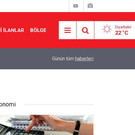
Diyarbakır
I İLANLAR
BÖLGE
22 °C
23:32
Diyanet’ten çözüm sürecine ‘kardeşlik’ mesajı
Günün tüm
haberleri
onomi