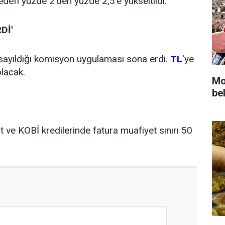
edefi yüzde 2'den yüzde 2,5'e yükseltildi.
Dİ'
sayıldığı komisyon uygulaması sona erdi.
TL
'ye
olacak.
Mot
bel
t ve KOBİ kredilerinde fatura muafiyet sınırı 50