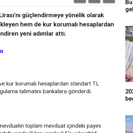
Bu
gel
Lirası'nı güçlendirmeye yönelik olarak
kleyen hem de kur korumalı hesaplardan
diren yeni adımlar attı.
sı
 ve kur korumalı hesaplardan standart TL
gulama talimatını bankalara gönderdi.
20
be
mevduatın toplam mevduat içindeki payını