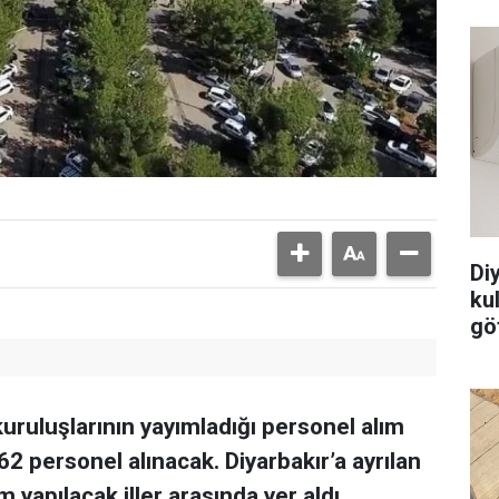
Di
ku
göt
kuruluşlarının yayımladığı personel alım
62 personel alınacak. Diyarbakır’a ayrılan
m yapılacak iller arasında yer aldı.