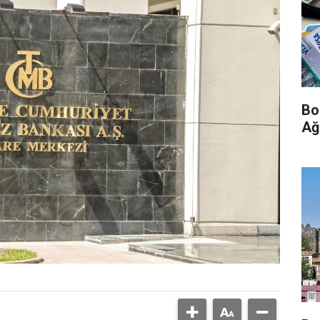
Bo
Ağ