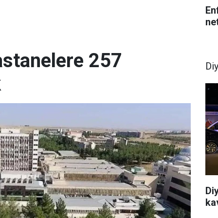
En
net
astanelere 257
Di
k
Di
ka