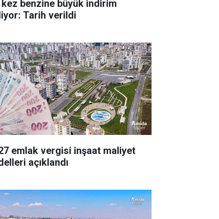
 kez benzine büyük indirim
iyor: Tarih verildi
27 emlak vergisi inşaat maliyet
delleri açıklandı