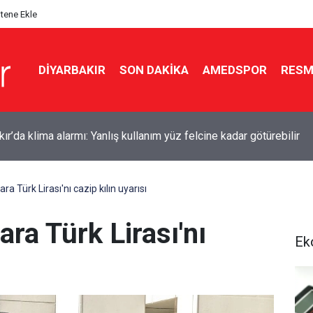
itene Ekle
DIYARBAKIR
SON DAKIKA
AMEDSPOR
RESM
ır’da klima alarmı: Yanlış kullanım yüz felcine kadar götürebilir
 Türk Lirası'nı cazip kılın uyarısı
ra Türk Lirası'nı
Ek
ı