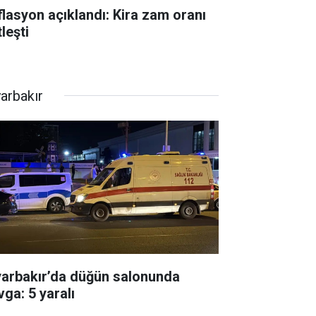
flasyon açıklandı: Kira zam oranı
leşti
yarbakır
yarbakır’da düğün salonunda
vga: 5 yaralı