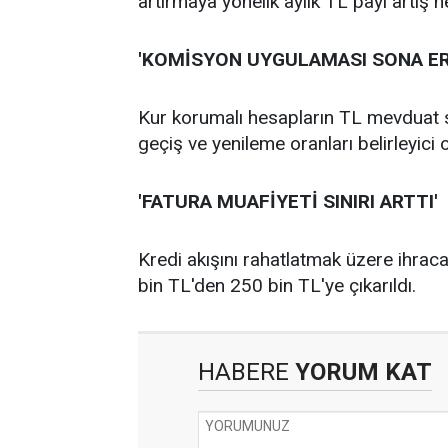
artırmaya yönelik aylık TL payı artış h
'KOMİSYON UYGULAMASI SONA ER
Kur korumalı hesapların TL mevduat 
geçiş ve yenileme oranları belirleyici 
'FATURA MUAFİYETİ SINIRI ARTTI'
Kredi akışını rahatlatmak üzere ihraca
bin TL'den 250 bin TL'ye çıkarıldı.
HABERE
YORUM KAT