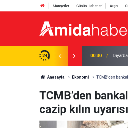
Manşetler
Günün Haberleri
Arşiv
S
vga: 5 yaralı
24
00:30
Diyarbak
Anasayfa
Ekonomi
TCMB’den bankalara
TCMB’den bankala
cazip kılın uyarıs