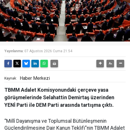
Yayınlanma:
07 Ağustos 2026 Cuma 21:54
Haber Merkezi
Kaynak:
TBMM Adalet Komisyonundaki çerçeve yasa
görüşmelerinde Selahattin Demirtaş üzerinden
YENİ Parti ile DEM Parti arasında tartışma çıktı.
“Millî Dayanışma ve Toplumsal Bütünleşmenin
Güçlendirilmesine Dair Kanun Teklifi”nin TBMM Adalet