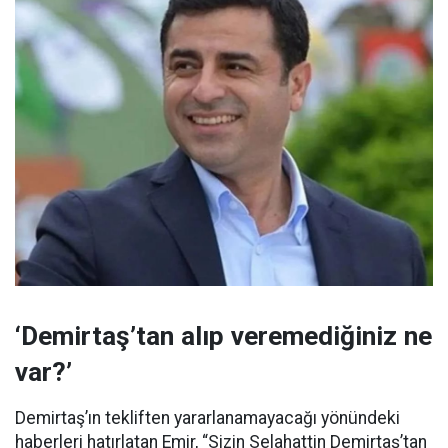
‘Demirtaş’tan alıp veremediğiniz ne
var?’
Demirtaş’ın tekliften yararlanamayacağı yönündeki
haberleri hatırlatan Emir, “Sizin Selahattin Demirtaş’tan