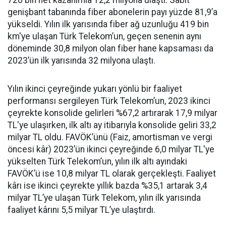
720 bin net kazanımla 12,2 milyona ulaştı. Sabit
genişbant tabanında fiber abonelerin payı yüzde 81,9’a
yükseldi. Yılın ilk yarısında fiber ağ uzunluğu 419 bin
km'ye ulaşan Türk Telekom’un, geçen senenin aynı
döneminde 30,8 milyon olan fiber hane kapsaması da
2023’ün ilk yarısında 32 milyona ulaştı.
Yılın ikinci çeyreğinde yukarı yönlü bir faaliyet
performansı sergileyen Türk Telekom’un, 2023 ikinci
çeyrekte konsolide gelirleri %67,2 artırarak 17,9 milyar
TL'ye ulaşırken, ilk altı ay itibarıyla konsolide geliri 33,2
milyar TL oldu. FAVÖK’ünü (Faiz, amortisman ve vergi
öncesi kâr) 2023’ün ikinci çeyreğinde 6,0 milyar TL'ye
yükselten Türk Telekom’un, yılın ilk altı ayındaki
FAVÖK’ü ise 10,8 milyar TL olarak gerçekleşti. Faaliyet
kârı ise ikinci çeyrekte yıllık bazda %35,1 artarak 3,4
milyar TL’ye ulaşan Türk Telekom, yılın ilk yarısında
faaliyet kârını 5,5 milyar TL’ye ulaştırdı.