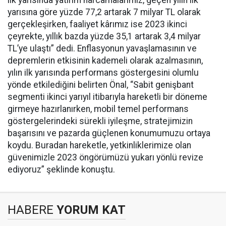
ilk yarısında yatırım harcamalarımız, geçen yılın ilk
yarısına göre yüzde 77,2 artarak 7 milyar TL olarak
gerçekleşirken, faaliyet kârımız ise 2023 ikinci
çeyrekte, yıllık bazda yüzde 35,1 artarak 3,4 milyar
TL’ye ulaştı” dedi. Enflasyonun yavaşlamasının ve
depremlerin etkisinin kademeli olarak azalmasının,
yılın ilk yarısında performans göstergesini olumlu
yönde etkilediğini belirten Önal, “Sabit genişbant
segmenti ikinci yarıyıl itibarıyla hareketli bir döneme
girmeye hazırlanırken, mobil temel performans
göstergelerindeki sürekli iyileşme, stratejimizin
başarısını ve pazarda güçlenen konumumuzu ortaya
koydu. Buradan hareketle, yetkinliklerimize olan
güvenimizle 2023 öngörümüzü yukarı yönlü revize
ediyoruz” şeklinde konuştu.
HABERE
YORUM KAT