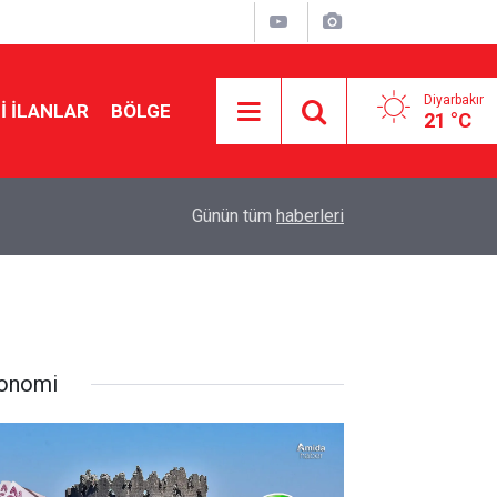
Diyarbakır
I İLANLAR
BÖLGE
21 °C
22:10
Musa Anter davasının yeniden açılması için Ada
Günün tüm
haberleri
onomi