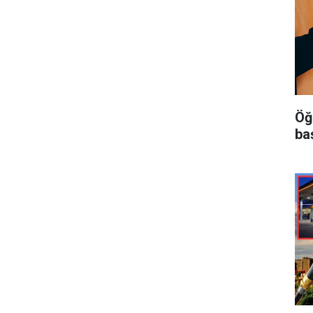
Öğ
ba