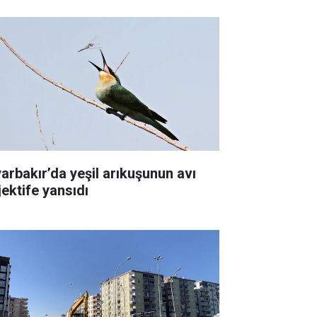
yarbakır’da yeşil arıkuşunun avı
jektife yansıdı