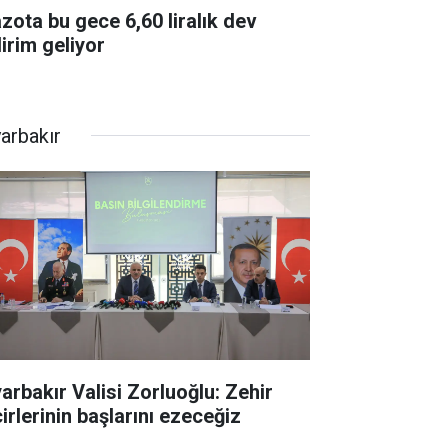
zota bu gece 6,60 liralık dev
dirim geliyor
yarbakır
yarbakır Valisi Zorluoğlu: Zehir
irlerinin başlarını ezeceğiz