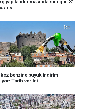
rç yapılandırılmasında son gün 31
ustos
 kez benzine büyük indirim
iyor: Tarih verildi