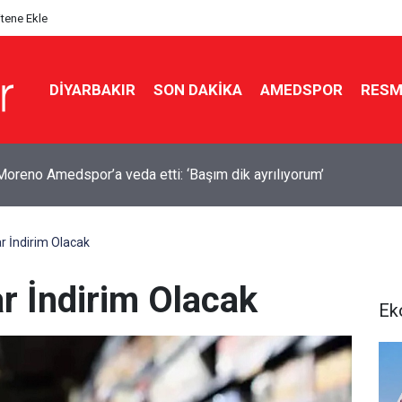
itene Ekle
DIYARBAKIR
SON DAKIKA
AMEDSPOR
RESM
yan’dan ABD ile mutabakat mesajı: Neden sürekli savaşalım?
r İndirim Olacak
r İndirim Olacak
Ek