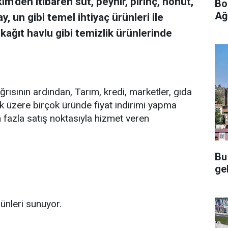
m'den itibaren süt, peynir, pirinç, nohut,
Bo
Ağ
y, un gibi temel ihtiyaç ürünleri ile
kağıt havlu gibi temizlik ürünlerinde
ağrısının ardından, Tarım, kredi, marketler, gıda
k üzere birçok üründe fiyat indirimi yapma
n fazla satış noktasıyla hizmet veren
Bu
gel
rünleri sunuyor.