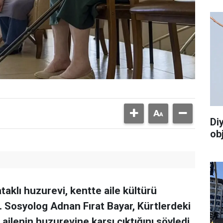
Di
ob
taklı huzurevi, kentte aile kültürü
. Sosyolog Adnan Fırat Bayar, Kürtlerdeki
 ailenin huzurevine karşı çıktığını söyledi.