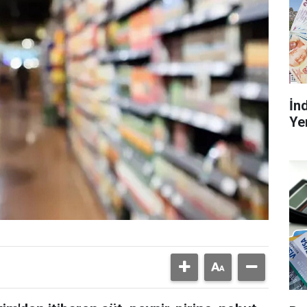
İn
Ye