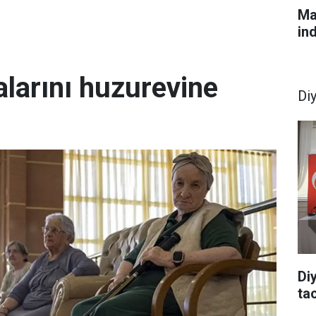
Ma
in
larını huzurevine
Di
Di
tac