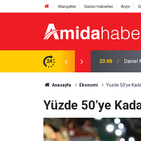
Manşetler
Günün Haberleri
Arşiv
S
tti: ‘Başım dik ayrılıyorum’
24
23:25
Pezeşki
Anasayfa
Ekonomi
Yüzde 50’ye Kada
Yüzde 50’ye Kada