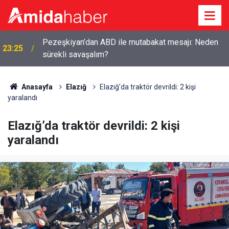
Pezeşkiyan’dan ABD ile mutabakat mesajı: Neden
23:25
sürekli savaşalım?
Anasayfa
Elazığ
Elazığ’da traktör devrildi: 2 kişi
yaralandı
Elazığ’da traktör devrildi: 2 kişi
yaralandı