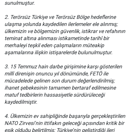
sunulmuştur.
2. Terörsüz Türkiye ve Terörsüz Bölge hedeflerine
ulaşma yolunda kaydedilen ilerlemeler ele alınmış;
ülkemizin ve bölgemizin güvenlik, istikrar ve refahının
teminat altına alınması istikametinde tarihî bir
merhaleyi teşkil eden çalışmaların müteakip
aşamalarına ilişkin istişarelerde bulunulmuştur.
3. 15 Temmuz hain darbe girişimine karşı gösterilen
millî direnişin onuncu yıl dönümünde, FETÖ ile
mücadelede gelinen son durum değerlendirilmiş;
ihanet şebekesinin tamamen bertaraf edilmesine
matuf tedbirlerin hassasiyetle sürdürüleceği
kaydedilmiştir.
4. Ülkemizin ev sahipliğinde başarıyla gerçekleştirilen
NATO Zirvesi’nin ittifakın geleceği açısından kritik bir
eşik olduğu belirtilmiş; Türkiye’nin geliştirdiği ileri