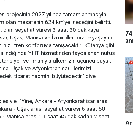
ren projesinin 2027 yılında tamamlanmasıyla
 olan mesafenin 624 km’ye ineceğini belirtti.
at olan seyahat süresi 3 saat 30 dakikaya
74
isar, Uşak, Manisa ve İzmir illerimizde yaşayan
am
hızlı tren konforuyla tanışacaktır. Kütahya gibi
ate alındığında YHT hizmetinden faydalanan nüfus
otansiyeli ve limanıyla ülkemizin üçüncü büyük
isa, Uşak ve Afyonkarahisar illerimizi
edeki ticaret hacmini büyütecektir" diye
ojesiyle "Yine, Ankara - Afyonkarahisar arası
nkara - Uşak arası seyahat süresi 6 saat 50
 - Manisa arası 11 saat 45 dakikadan 2 saat
An