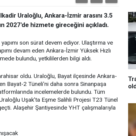
kadir Uraloğlu, Ankara-İzmir arasını 3.5
ın 2027'de hizmete gireceğini açıkladı.
ın yapımı son sürat devem ediyor. Ulaştırma ve
yapımı devam eden Ankara-İzmir Yüksek Hızlı
ede bulundu, yetkililerden bilgi aldı.
rahisar oldu. Uraloğlu, Bayat ilçesinde Ankara-
Tra
n Bayat-2 Tüneli'ni daha sonra Sinanpaşa
old
platformlarında incelemelerde bulundu. Tüm
Uraloğlu Uşak’ta Eşme Salihli Projesi T23 Tünel
geçti. Alaşehir Şantiyesinde YHT çalışmalarıyla
anışacak