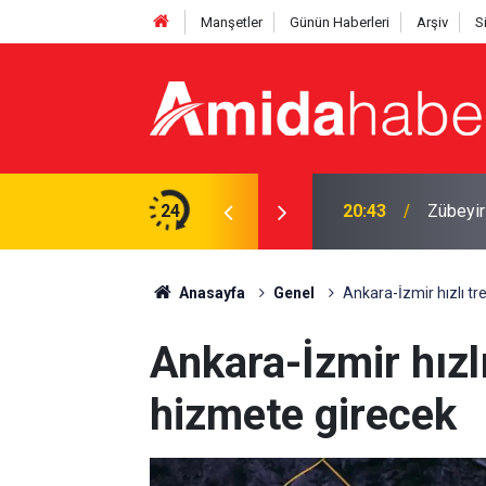
Manşetler
Günün Haberleri
Arşiv
S
ve iş yeri inşa edildi
24
20:43
Zübeyir
Anasayfa
Genel
Ankara-İzmir hızlı tr
Ankara-İzmir hızl
hizmete girecek