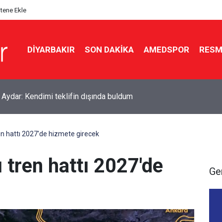
itene Ekle
DIYARBAKIR
SON DAKIKA
AMEDSPOR
RESM
 Aydar: Kendimi teklifin dışında buldum
en hattı 2027'de hizmete girecek
ı tren hattı 2027'de
Ge