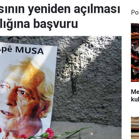
ının yeniden açılması
Pol
lığına başvuru
Mec
kul