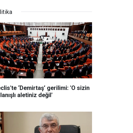
itika
lis'te ‘Demirtaş’ gerilimi: 'O sizin
lanışlı aletiniz değil'