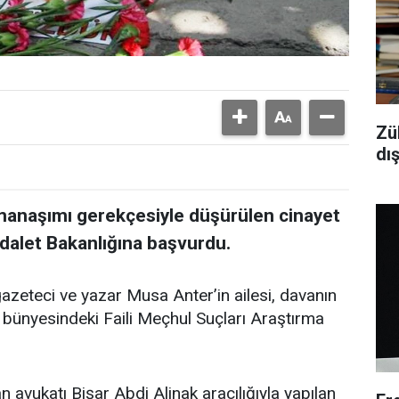
Zü
dı
amanaşımı gerekçesiyle düşürülen cinayet
Adalet Bakanlığına başvurdu.
gazeteci ve yazar Musa Anter’in ailesi, davanın
ı bünyesindeki Faili Meçhul Suçları Araştırma
n avukatı Bişar Abdi Alinak aracılığıyla yapılan