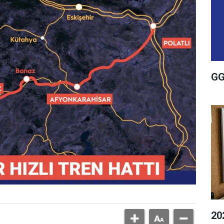
GG
20