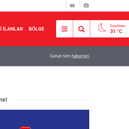
Diyarbakır
I İLANLAR
BÖLGE
31 °C
20:06
Adıyaman'da orman yangını
Günün tüm
haberleri
nel