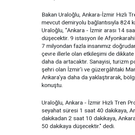
Bakan Uraloğlu, Ankara-İzmir Hızlı T
mevcut demiryolu bağlantısıyla 824 km
Uraloğlu, “Ankara - İzmir arası 14 sa
düşecektir. 9 istasyon ile Afyonkarah
7 milyondan fazla insanımız doğrudan 
çevre illerle olan etkileşimi de dikk
daha da artacaktır. Sanayisi, turizm p
şehri olan İzmir'i ve güzergâhtaki Man
Ankara'ya daha da yaklaştırarak, bölg
konuştu.
Uraloğlu, Ankara - İzmir Hızlı Tren Pr
seyahat süresi 1 saat 40 dakikaya, A
dakikadan 2 saat 10 dakikaya, Ankara
50 dakikaya düşecektir." dedi.